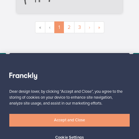
«
‹
1
2
3
›
»
SELLER
“It’s really nice to see how many people might be interested in
the product lying in my closet. I’ve told all my friends about this
service.”
Mona, Finland
Dear design lover, by clicking “Accept and Close”, you agree to the
✓
Verified seller
storing of cookies on your device to enhance site navigation,
analyze site usage, and assist in our marketing efforts.
Accept and Close
Cookie Settings