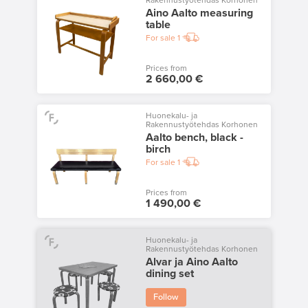
Rakennustyötehdas Korhonen
Aino Aalto measuring
table
For sale
1
Prices from
2 660,00 €
Huonekalu- ja
Rakennustyötehdas Korhonen
Aalto bench, black -
birch
For sale
1
Prices from
1 490,00 €
Huonekalu- ja
Rakennustyötehdas Korhonen
Alvar ja Aino Aalto
dining set
Follow