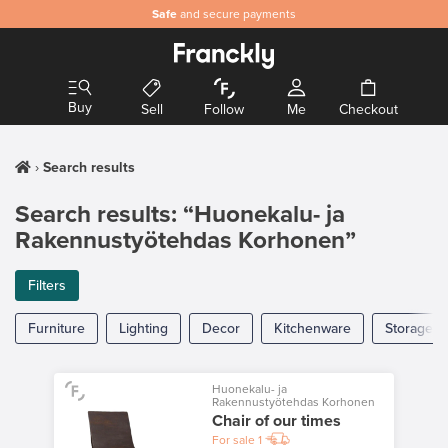
Safe
and secure payments
Buy
Sell
Follow
Me
Checkout
Search results
Search results: “Huonekalu- ja
Rakennustyötehdas Korhonen”
Filters
Furniture
Lighting
Decor
Kitchenware
Storage
Huonekalu- ja
Rakennustyötehdas Korhonen
Chair of our times
For sale
1