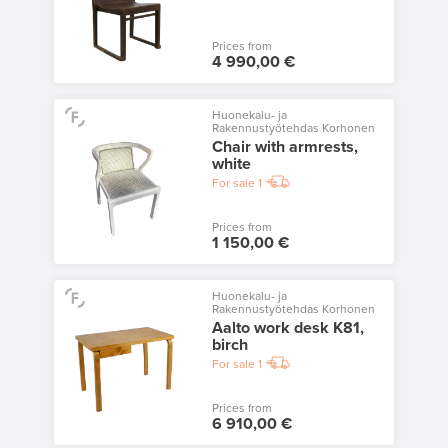
Prices from
4 990,00 €
Huonekalu- ja
Rakennustyötehdas Korhonen
Chair with armrests,
white
For sale
1
Prices from
1 150,00 €
Huonekalu- ja
Rakennustyötehdas Korhonen
Aalto work desk K81,
birch
For sale
1
Prices from
6 910,00 €