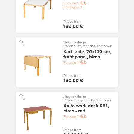
For sale
1
Followers
3
Prices from
189,00 €
Huonekalu- ja
Rakennustyötehdas Korhonen
Kari table, 70x130 cm,
front panel, birch
For sale
1
Prices from
180,00 €
Huonekalu- ja
Rakennustyötehdas Korhonen
Aalto work desk K81,
birch - red
For sale
1
Prices from