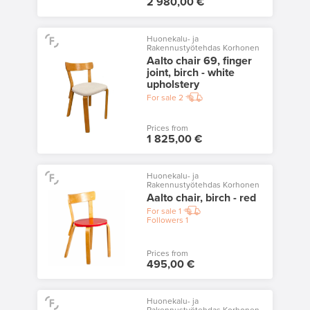
2 980,00 €
Huonekalu- ja
Rakennustyötehdas Korhonen
Aalto chair 69, finger
joint, birch - white
upholstery
For sale
2
Prices from
1 825,00 €
Huonekalu- ja
Rakennustyötehdas Korhonen
Aalto chair, birch - red
For sale
1
Followers
1
Prices from
495,00 €
Huonekalu- ja