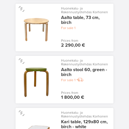
Huonekalu- ja
Rakennustyötehdas Korhonen
Aalto table, 73 cm,
birch
For sale
1
Prices from
2 290,00 €
Huonekalu- ja
Rakennustyötehdas Korhonen
Aalto stool 60, green -
birch
For sale
1
Prices from
1 800,00 €
Huonekalu- ja
Rakennustyötehdas Korhonen
Kari table, 129x80 cm,
birch - white