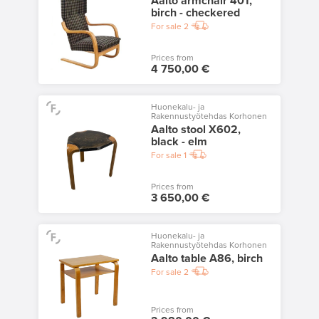
Aalto armchair 401,
birch - checkered
For sale
2
Prices from
4 750,00 €
Huonekalu- ja
Rakennustyötehdas Korhonen
Aalto stool X602,
black - elm
For sale
1
Prices from
3 650,00 €
Huonekalu- ja
Rakennustyötehdas Korhonen
Aalto table A86, birch
For sale
2
Prices from