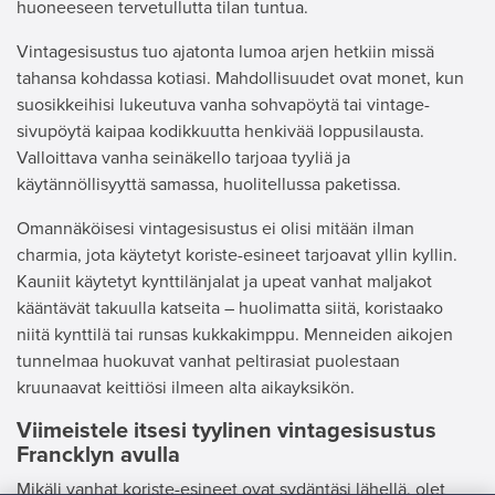
huoneeseen tervetullutta tilan tuntua.
Vintagesisustus tuo ajatonta lumoa arjen hetkiin missä
tahansa kohdassa kotiasi. Mahdollisuudet ovat monet, kun
suosikkeihisi lukeutuva vanha sohvapöytä tai vintage-
sivupöytä kaipaa kodikkuutta henkivää loppusilausta.
Valloittava vanha seinäkello tarjoaa tyyliä ja
käytännöllisyyttä samassa, huolitellussa paketissa.
Omannäköisesi vintagesisustus ei olisi mitään ilman
charmia, jota käytetyt koriste-esineet tarjoavat yllin kyllin.
Kauniit käytetyt kynttilänjalat ja upeat vanhat maljakot
kääntävät takuulla katseita – huolimatta siitä, koristaako
niitä kynttilä tai runsas kukkakimppu. Menneiden aikojen
tunnelmaa huokuvat vanhat peltirasiat puolestaan
kruunaavat keittiösi ilmeen alta aikayksikön.
Viimeistele itsesi tyylinen vintagesisustus
Francklyn avulla
Mikäli vanhat koriste-esineet ovat sydäntäsi lähellä, olet