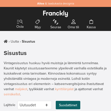
Aitoa
& laadukasta designia
Osta
Myy
Seuraa
Oma tili
Kassa
Uutta
Sisustus
Sisustus
Vintagesisustus huokuu hyviä muistoja ja lämmintä tunnelmaa.
Kauniit käytetyt sisustusaarteemme ylpeilevät vanhalla estetiikalla ja
kuiskailevat omia tarinoitaan. Kiinnostava kokonaisuus syntyy
yhdistämällä vintagea ja moderneja esineitä. Loihdi kotiin
vintagesisustus eri elementein – katseenvangitsijoina ihastuttavat
vanhat
maljakot
, tyylikkäät vanhat
kynttilänjalat
ja ajattomat vanhat
seinäkellot
.
Lajittele
Suodattimet