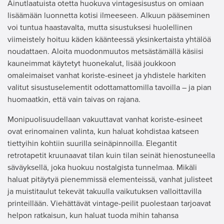
Ainutlaatuista otetta huokuva vintagesisustus on omiaan
lisäämään luonnetta kotisi ilmeeseen. Alkuun pääseminen
voi tuntua haastavalta, mutta sisustuksesi huolellinen
viimeistely hoituu käden käänteessä yksinkertaista yhtälöä
noudattaen. Aloita muodonmuutos metsästämällä käsiisi
kauneimmat käytetyt huonekalut, lisää joukkoon
omaleimaiset vanhat koriste-esineet ja yhdistele harkiten
valitut sisustuselementit odottamattomilla tavoilla – ja pian
huomaatkin, että vain taivas on rajana.
Monipuolisuudellaan vakuuttavat vanhat koriste-esineet
ovat erinomainen valinta, kun haluat kohdistaa katseen
tiettyihin kohtiin suurilla seinäpinnoilla. Elegantit
retrotapetit kruunaavat tilan kuin tilan seinät hienostuneella
säväyksellä, joka huokuu nostalgista tunnelmaa. Mikäli
haluat pitäytyä pienemmissä elementeissä, vanhat julisteet
ja muistitaulut tekevät takuulla vaikutuksen valloittavilla
printeillään. Viehättävät vintage-peilit puolestaan tarjoavat
helpon ratkaisun, kun haluat tuoda mihin tahansa