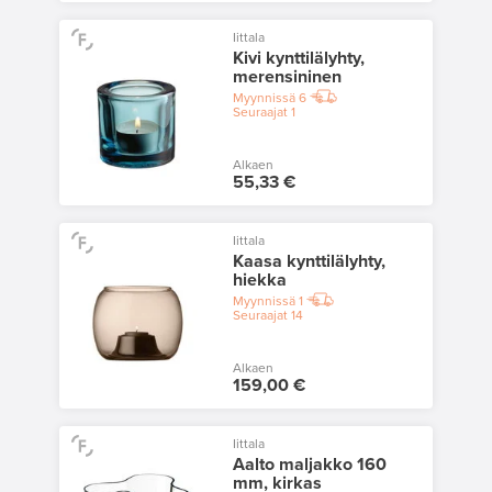
Iittala
Kivi kynttilälyhty,
merensininen
Myynnissä
6
Seuraajat
1
Alkaen
55,33 €
Iittala
Kaasa kynttilälyhty,
hiekka
Myynnissä
1
Seuraajat
14
Alkaen
159,00 €
Iittala
Aalto maljakko 160
mm, kirkas