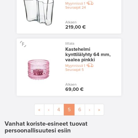
Myynnissä
1
Seuraajat
24
Alkaen
219,00 €
Iittala
Kastehelmi
kynttilälyhty 64 mm,
vaalea pinkki
Myynnissä
1
Seuraajat
5
Alkaen
69,00 €
«
‹
4
5
6
›
»
Vanhat koriste-esineet tuovat
persoonallisuutesi esiin