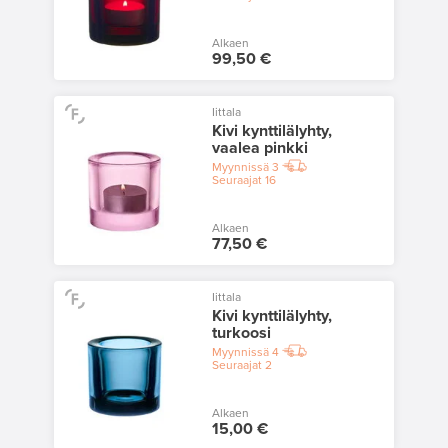
Alkaen
99,50 €
Iittala
Kivi kynttilälyhty,
vaalea pinkki
Myynnissä
3
Seuraajat
16
Alkaen
77,50 €
Iittala
Kivi kynttilälyhty,
turkoosi
Myynnissä
4
Seuraajat
2
Alkaen
15,00 €