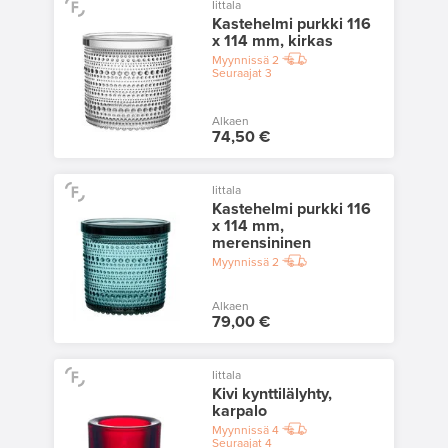
Iittala
Kastehelmi purkki 116
x 114 mm, kirkas
Myynnissä
2
Seuraajat
3
Alkaen
74,50 €
Iittala
Kastehelmi purkki 116
x 114 mm,
merensininen
Myynnissä
2
Alkaen
79,00 €
Iittala
Kivi kynttilälyhty,
karpalo
Myynnissä
4
Seuraajat
4