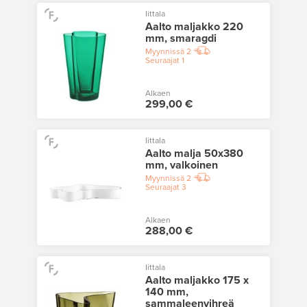
Iittala
Aalto maljakko 220
mm, smaragdi
Myynnissä
2
Seuraajat
1
Alkaen
299,00 €
Iittala
Aalto malja 50x380
mm, valkoinen
Myynnissä
2
Seuraajat
3
Alkaen
288,00 €
Iittala
Aalto maljakko 175 x
140 mm,
sammaleenvihreä