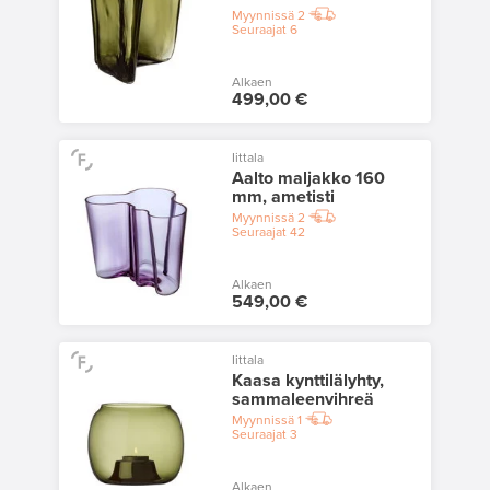
Myynnissä
2
Seuraajat
6
Alkaen
499,00 €
Iittala
Aalto maljakko 160
mm, ametisti
Myynnissä
2
Seuraajat
42
Alkaen
549,00 €
Iittala
Kaasa kynttilälyhty,
sammaleenvihreä
Myynnissä
1
Seuraajat
3
Alkaen