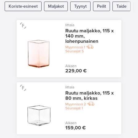
Koriste-esineet
Maljakot
Tyynyt
Peilit
Taide
Iittala
Ruutu maljakko, 115 x
140 mm,
lohenpunainen
Myynnissä
1
Seuraajat
5
Alkaen
229,00 €
Iittala
Ruutu maljakko, 115 x
80 mm, kirkas
Myynnissä
2
Seuraajat
1
Alkaen
159,00 €