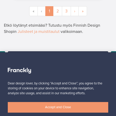
«
‹
1
2
3
›
»
Etkö löytänyt etsimääsi? Tutustu myös Finnish Design
Shopin
Julisteet ja muistitaulut
valikoimaan.
MYYJÄ
”Rohkaisen laittamaan tuotteita myyntiin, oli superhelppoa
kaikki näin myyjän näkökulmasta.”
Reetta, Suomi
✓
Vahvistettu myyjä
Dear design lover, by clicking “Accept and Close”, you agree to the
storing of cookies on your device to enhance site navigation,
analyze site usage, and assist in our marketing efforts.
Accept and Close