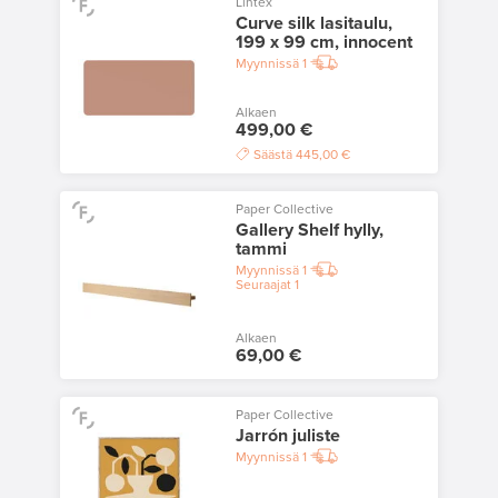
Lintex
Curve silk lasitaulu,
199 x 99 cm, innocent
Myynnissä
1
Alkaen
499,00 €
Säästä
445,00 €
Paper Collective
Gallery Shelf hylly,
tammi
Myynnissä
1
Seuraajat
1
Alkaen
69,00 €
Paper Collective
Jarrón juliste
Myynnissä
1