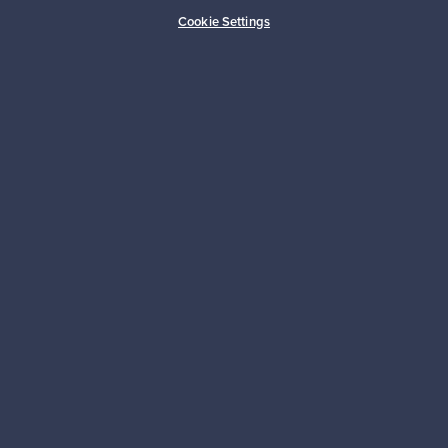
Cookie Settings
Haluatko inspiroitua designista?
Tilaa uutiskirjeemme ja pysyt ajan tasalla!
Tilaa
Aitoa designia
Turvalliset maksut