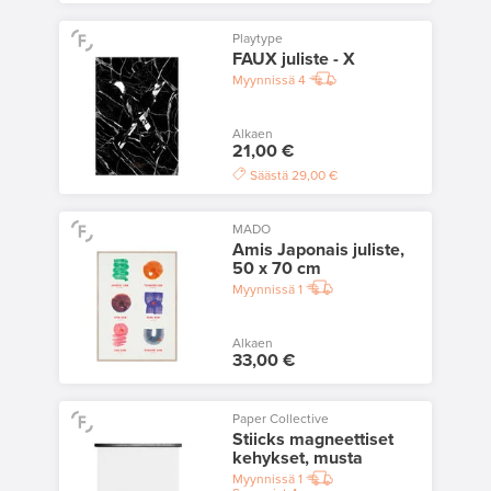
Playtype
FAUX juliste - X
Myynnissä
4
Alkaen
21,00 €
Säästä
29,00 €
MADO
Amis Japonais juliste,
50 x 70 cm
Myynnissä
1
Alkaen
33,00 €
Paper Collective
Stiicks magneettiset
kehykset, musta
Myynnissä
1