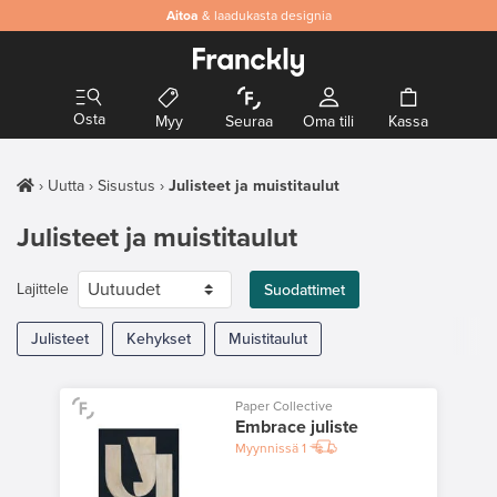
Aitoa
& laadukasta designia
Osta
Myy
Seuraa
Oma tili
Kassa
Uutta
Sisustus
Julisteet ja muistitaulut
Julisteet ja muistitaulut
Lajittele
Suodattimet
Julisteet
Kehykset
Muistitaulut
Paper Collective
Embrace juliste
Myynnissä
1