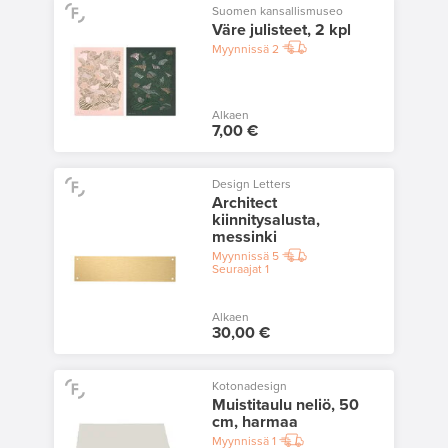
Suomen kansallismuseo
Väre julisteet, 2 kpl
Myynnissä
2
Alkaen
7,00 €
Design Letters
Architect
kiinnitysalusta,
messinki
Myynnissä
5
Seuraajat
1
Alkaen
30,00 €
Kotonadesign
Muistitaulu neliö, 50
cm, harmaa
Myynnissä
1