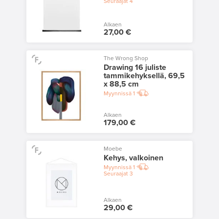
Seuraajat
4
Alkaen
27,00 €
The Wrong Shop
Drawing 16 juliste
tammikehyksellä, 69,5
x 88,5 cm
Myynnissä
1
Alkaen
179,00 €
Moebe
Kehys, valkoinen
Myynnissä
1
Seuraajat
3
Alkaen
29,00 €