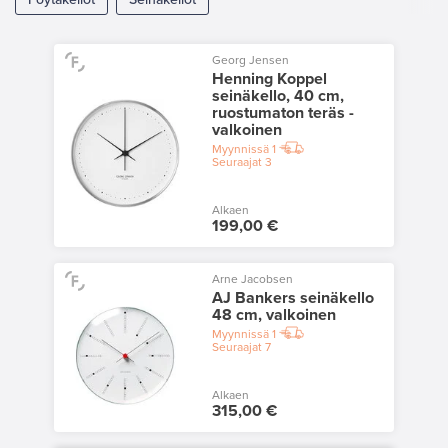
Georg Jensen
Henning Koppel
seinäkello, 40 cm,
ruostumaton teräs -
valkoinen
Myynnissä
1
Seuraajat
3
Alkaen
199,00 €
Arne Jacobsen
AJ Bankers seinäkello
48 cm, valkoinen
Myynnissä
1
Seuraajat
7
Alkaen
315,00 €