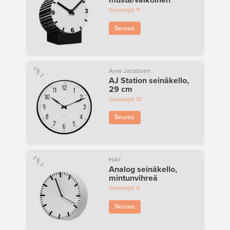
musta/valkoinen
Seuraajat
11
Seuraa
Arne Jacobsen
AJ Station seinäkello,
29 cm
Seuraajat
10
Seuraa
HAY
Analog seinäkello,
mintunvihreä
Seuraajat
9
Seuraa