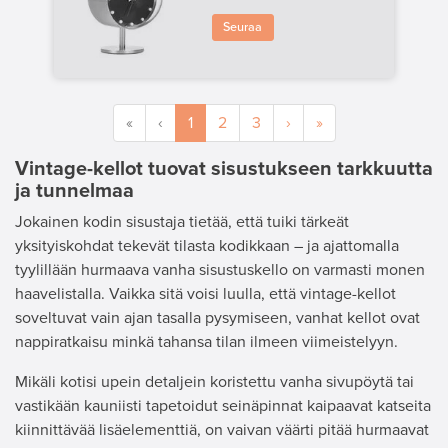
Seuraa
«
‹
1
2
3
›
»
Vintage-kellot tuovat sisustukseen tarkkuutta
ja tunnelmaa
Jokainen kodin sisustaja tietää, että tuiki tärkeät
yksityiskohdat tekevät tilasta kodikkaan – ja ajattomalla
tyylillään hurmaava vanha sisustuskello on varmasti monen
haavelistalla. Vaikka sitä voisi luulla, että vintage-kellot
soveltuvat vain ajan tasalla pysymiseen, vanhat kellot ovat
nappiratkaisu minkä tahansa tilan ilmeen viimeistelyyn.
Mikäli kotisi upein detaljein koristettu vanha sivupöytä tai
vastikään kauniisti tapetoidut seinäpinnat kaipaavat katseita
kiinnittävää lisäelementtiä, on vaivan väärti pitää hurmaavat