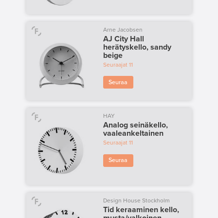
Arne Jacobsen
AJ City Hall
herätyskello, sandy
beige
Seuraajat
11
Seuraa
HAY
Analog seinäkello,
vaaleankeltainen
Seuraajat
11
Seuraa
Design House Stockholm
Tid keraaminen kello,