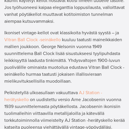
kauniit käytetyt kellot nostavat kotisi ilmeen uudelle tasolle.
Jos työhuoneesi kaipaa eleganttia loppusilausta, valloittavat
vanhat pöytäkellot muuttavat kotitoimiston tunnelman
aiempaa kutsuvammaksi.
Ikoniset vintage-kellot ovat klassikoita hyvästä syystä – ja
Vitran Ball Clock -seinäkello
kuuluu taatusti maineikkaiden
mallien joukkoon. George Nelsonin vuonna 1949
suunnittelema Ball Clock lisää sisustukseesi tyylipuhdasta
leikkisyyttä laadusta tinkimättä. Yhdysvaltojen 1900-luvun
puolivälille ominaista muotoilua edustava Vitran Ball Clock -
seinäkello hurmaa taatusti jokaisen illallisvieraan
mielikuvituksellisilla muodoillaan.
Pelkistetyllä ulkoasullaan vakuuttava
AJ Station -
herätyskello
on uudistettu versio Arne Jacobsenin vuonna
1939 suunnittelemasta pöytäkellosta. Jacobsenin ikonisiin
tuolimalleihin viittaavilla metallijaloilla ja kätevällä
torkkutoiminnolla viimeistelty AJ Station -herätyskello kerää
katseita puoleensa viehättävällä vintage-yöpöydälläsi.