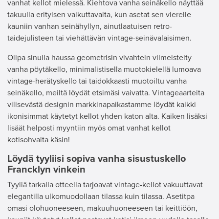
vanhat kellot mielessä. Kiehtova vanha seinäkello näyttää
takuulla erityisen vaikuttavalta, kun asetat sen vierelle
kauniin vanhan seinähyllyn, ainutlaatuisen retro-
taidejulisteen tai viehättävän vintage-seinävalaisimen.
Olipa sinulla haussa geometrisin vivahtein viimeistelty
vanha pöytäkello, minimalistisella muotokielellä lumoava
vintage-herätyskello tai taidokkaasti muotoiltu vanha
seinäkello, meiltä löydät etsimäsi vaivatta. Vintageaarteita
vilisevästä designin markkinapaikastamme löydät kaikki
ikonisimmat käytetyt kellot yhden katon alta. Kaiken lisäksi
lisäät helposti myyntiin myös omat vanhat kellot
kotisohvalta käsin!
Löydä tyyliisi sopiva vanha sisustuskello
Francklyn vinkein
Tyyliä tarkalla otteella tarjoavat vintage-kellot vakuuttavat
elegantilla ulkomuodollaan tilassa kuin tilassa. Asetitpa
omasi olohuoneeseen, makuuhuoneeseen tai keittiöön,