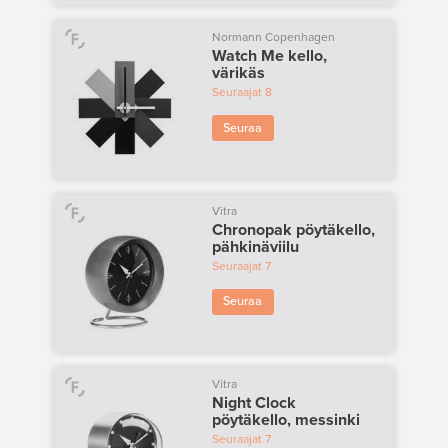
Normann Copenhagen
Watch Me kello,
värikäs
Seuraajat
8
Seuraa
Vitra
Chronopak pöytäkello,
pähkinäviilu
Seuraajat
7
Seuraa
Vitra
Night Clock
pöytäkello, messinki
Seuraajat
7