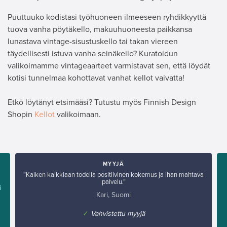
Puuttuuko kodistasi työhuoneen ilmeeseen ryhdikkyyttä
tuova vanha pöytäkello, makuuhuoneesta paikkansa
lunastava vintage-sisustuskello tai takan viereen
täydellisesti istuva vanha seinäkello? Kuratoidun
valikoimamme vintageaarteet varmistavat sen, että löydät
kotisi tunnelmaa kohottavat vanhat kellot vaivatta!
Etkö löytänyt etsimääsi? Tutustu myös Finnish Design
Shopin
Kellot
valikoimaan.
MYYJÄ
”Kaiken kaikkiaan todella positiivinen kokemus ja ihan mahtava
palvelu.”
i
Kari, Suomi
✓
Vahvistettu myyjä