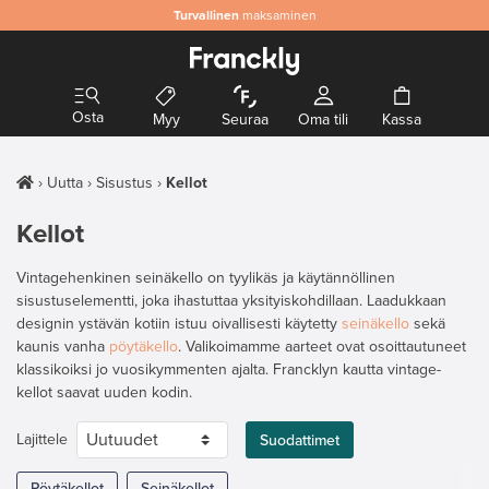
Turvallinen
maksaminen
Osta
Myy
Seuraa
Oma tili
Kassa
Uutta
Sisustus
Kellot
Kellot
Vintagehenkinen seinäkello on tyylikäs ja käytännöllinen
sisustuselementti, joka ihastuttaa yksityiskohdillaan. Laadukkaan
designin ystävän kotiin istuu oivallisesti käytetty
seinäkello
sekä
kaunis vanha
pöytäkello
. Valikoimamme aarteet ovat osoittautuneet
klassikoiksi jo vuosikymmenten ajalta. Francklyn kautta vintage-
kellot saavat uuden kodin.
Lajittele
Suodattimet
Pöytäkellot
Seinäkellot