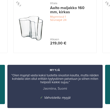
Iittala
Aalto maljakko 160
mm, kirkas
Myynnissä
1
Seuraajat
24
Alkaen
219,00 €
MYYJÄ
”Olen myynyt vasta kaksi tuotetta sivuston kautta, mutta näiden
kohdalla olen ollut erittäin tyytyväinen palveluun ja siihen miten
helposti kaikki sujuu.”
Jasmiina, Suomi
✓
Vahvistettu myyjä