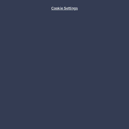
Ostajan turva
Asiakaspalvelun tuki
Cookie Settings
Kestäviä valintoja
Seuraa meitä
Franckly
Tarvitsetko apua?