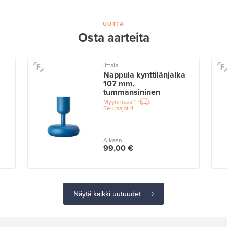
UUTTA
Osta aarteita
Iittala
Nappula kynttilänjalka
107 mm,
tummansininen
Myynnissä
1
Seuraajat
4
Alkaen
99,00 €
Näytä kaikki uutuudet