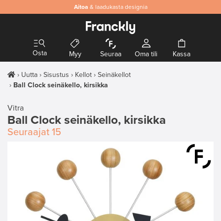
Aitoa
& laadukasta designia
Osta
Myy
Seuraa
Oma tili
Kassa
Uutta
Sisustus
Kellot
Seinäkellot
Ball Clock seinäkello, kirsikka
Vitra
Ball Clock seinäkello, kirsikka
Seuraajat
15