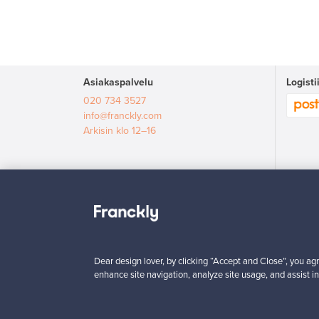
Asiakaspalvelu
Logist
020 734 3527
info@franckly.com
Arkisin klo 12–16
Dear design lover, by clicking “Accept and Close”, you agr
enhance site navigation, analyze site usage, and assist in