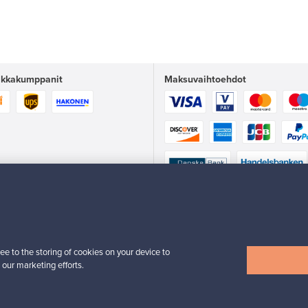
iikkakumppanit
Maksuvaihtoehdot
ee to the storing of cookies on your device to
 our marketing efforts.
Finnish Design Shop Oy 1907012-1 Aviatie 2, 20360 Turku
Copyright © Franckly 2025. Pidätämme oikeuden muutoksiin.