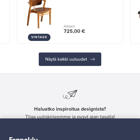
Alkaen
725,00 €
VINTAGE
Näytä kaikki uutuudet
Haluatko inspiroitua designista?
Tilaa uutiskirjeemme ja pysyt ajan tasalla!