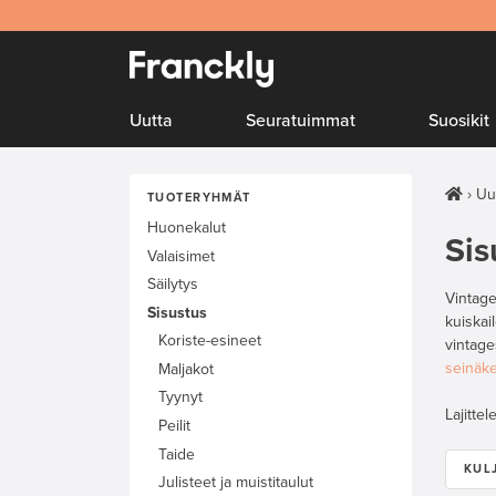
Uutta
Seuratuimmat
Suosikit
Uu
TUOTERYHMÄT
Huonekalut
Sis
Valaisimet
Säilytys
Vintage
Sisustus
kuiskai
Koriste-esineet
vintage
seinäke
Maljakot
Tyynyt
Lajittel
Peilit
Taide
KUL
Julisteet ja muistitaulut