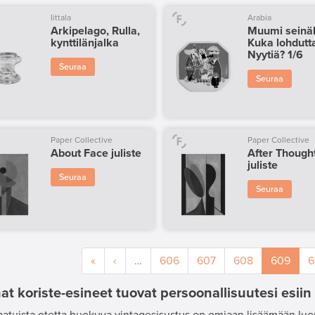
Iittala
Arabia
Arkipelago, Rulla,
Muumi seinäl
kynttilänjalka
Kuka lohdutta
Nyytiä? 1/6
Seuraa
Seuraa
Paper Collective
Paper Collective
About Face juliste
After Though
juliste
Seuraa
Seuraa
«
‹
…
606
607
608
609
6
t koriste-esineet tuovat persoonallisuutesi esiin
aatuista otetta huokuva vintagesisustus on omiaan lisäämään lu