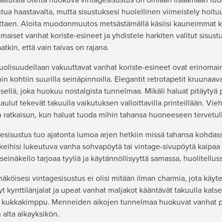
ntua haastavalta, mutta sisustuksesi huolellinen viimeistely hoit
taen. Aloita muodonmuutos metsästämällä käsiisi kauneimmat kä
maiset vanhat koriste-esineet ja yhdistele harkiten valitut sisust
tkin, että vain taivas on rajana.
olisuudellaan vakuuttavat vanhat koriste-esineet ovat erinomain
hin kohtiin suurilla seinäpinnoilla. Elegantit retrotapetit kruunaav
sellä, joka huokuu nostalgista tunnelmaa. Mikäli haluat pitäytyä
taulut tekevät takuulla vaikutuksen valloittavilla printeillään. Vie
 ratkaisun, kun haluat tuoda mihin tahansa huoneeseen tervetullu
esisustus tuo ajatonta lumoa arjen hetkiin missä tahansa kohdas
keihisi lukeutuva vanha sohvapöytä tai vintage-sivupöytä kaipaa 
seinäkello tarjoaa tyyliä ja käytännöllisyyttä samassa, huolitellus
köisesi vintagesisustus ei olisi mitään ilman charmia, jota käytety
t kynttilänjalat ja upeat vanhat maljakot kääntävät takuulla katseit
 kukkakimppu. Menneiden aikojen tunnelmaa huokuvat vanhat pelt
 alta aikayksikön.