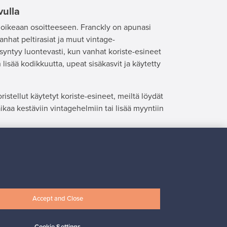
vulla
ri oikeaan osoitteeseen. Franckly on apunasi
anhat peltirasiat ja muut vintage-
 syntyy luontevasti, kun vanhat koriste-esineet
lisää kodikkuutta, upeat sisäkasvit ja käytetty
ristellut käytetyt koriste-esineet, meiltä löydät
kaa kestäviin vintagehelmiin tai lisää myyntiin
alikoimaan.
Accept and Close