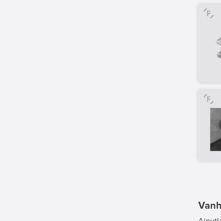
Vanha
Ainutl