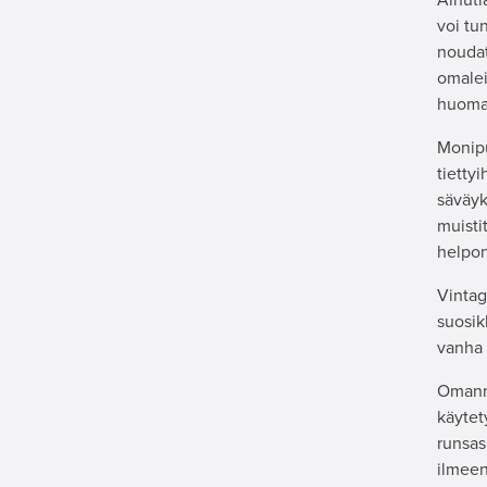
voi tu
noudat
omalei
huomaa
Monipu
tiettyi
säväyk
muisti
helpon
Vintag
suosik
vanha 
Omannä
käytety
runsas
ilmeen