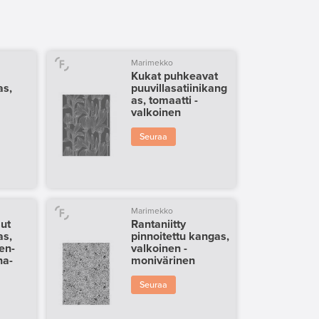
Marimekko
Kukat puhkeavat
as,
puuvillasatiinikang
as, tomaatti -
valkoinen
Seuraa
Marimekko
ut
Rantaniitty
as,
pinnoitettu kangas,
en-
valkoinen -
na-
monivärinen
Seuraa