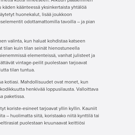
uu käden käänteessä yksinkertaista yhtälöä
ytetyt huonekalut, lisää joukkoon
uselementit odottamattomilla tavoilla – ja pian
en valinta, kun haluat kohdistaa katseen
at tilan kuin tilan seinät hienostuneella
 pienemmissä elementeissä, vanhat julisteet ja
hättävät vintage-peilit puolestaan tarjoavat
tta tilan tuntua.
sa kotiasi. Mahdollisuudet ovat monet, kun
kodikkuutta henkivää loppusilausta. Valloittava
sa paketissa.
t koriste-esineet tarjoavat yllin kyllin. Kauniit
a – huolimatta siitä, koristaako niitä kynttilä tai
irasiat puolestaan kruunaavat keittiösi