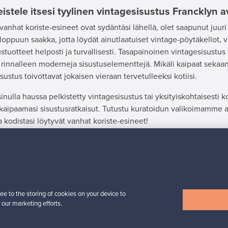
istele itsesi tyylinen vintagesisustus Francklyn a
 vanhat koriste-esineet ovat sydäntäsi lähellä, olet saapunut juu
 loppuun saakka, jotta löydät ainutlaatuiset vintage-pöytäkellot, v
ustuotteet helposti ja turvallisesti. Tasapainoinen vintagesisustus
 rinnalleen moderneja sisustuselementtejä. Mikäli kaipaat sekaan 
sustus toivottavat jokaisen vieraan tervetulleeksi kotiisi.
sinulla haussa pelkistetty vintagesisustus tai yksityiskohtaisesti ko
 kaipaamasi sisustusratkaisut. Tutustu kuratoidun valikoimamme ai
 kodistasi löytyvät vanhat koriste-esineet!
öytänyt etsimääsi? Tutustu myös Finnish Design Shopin
Sisustus
v
ee to the storing of cookies on your device to
 our marketing efforts.
MYYJÄ