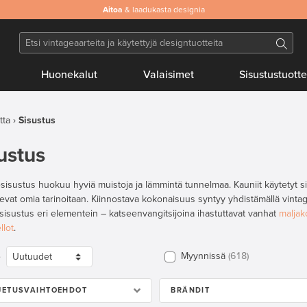
Aitoa
& laadukasta designia
Huonekalut
Valaisimet
Sisustustuotte
tta
Sisustus
ustus
sisustus huokuu hyviä muistoja ja lämmintä tunnelmaa. Kauniit käytetyt si
levat omia tarinoitaan. Kiinnostava kokonaisuus syntyy yhdistämällä vintag
sisustus eri elementein – katseenvangitsijoina ihastuttavat vanhat
maljak
llot
.
Myynnissä
618
e
JETUSVAIHTOEHDOT
BRÄNDIT