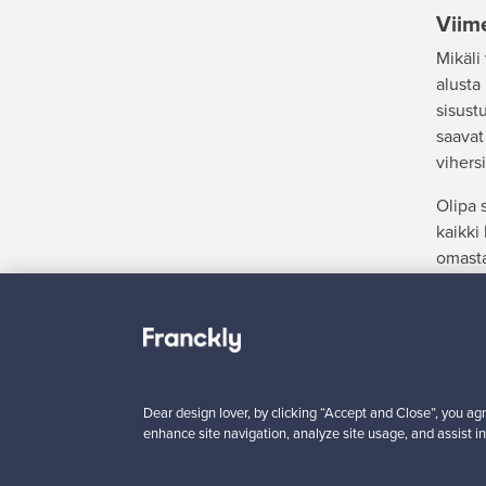
Viime
Mikäli
alusta
sisust
saavat
vihersi
Olipa 
kaikki
omasta
Etkö l
Dear design lover, by clicking “Accept and Close”, you agr
enhance site navigation, analyze site usage, and assist in