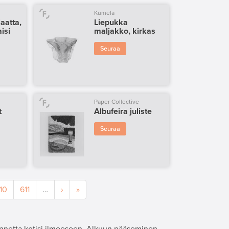
Kumela
aatta,
Liepukka
isi
maljakko, kirkas
Seuraa
Paper Collective
t
Albufeira juliste
Seuraa
10
611
…
›
»
onnetta kotisi ilmeeseen. Alkuun pääseminen