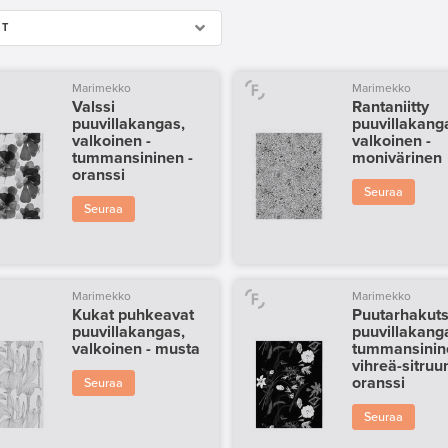
IT
Marimekko
Marimekko
Valssi
Rantaniitty
puuvillakangas,
puuvillakang
valkoinen -
valkoinen -
tummansininen -
monivärinen
oranssi
Seuraa
Seuraa
Marimekko
Marimekko
Kukat puhkeavat
Puutarhakuts
puuvillakangas,
puuvillakang
valkoinen - musta
tummansinin
vihreä-sitruu
oranssi
Seuraa
Seuraa