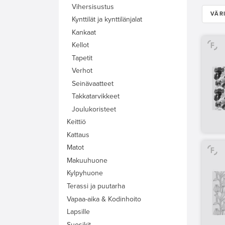
Vihersisustus
VÄR
Kynttilät ja kynttilänjalat
Kankaat
Kellot
Tapetit
Verhot
Seinävaatteet
Takkatarvikkeet
Joulukoristeet
Keittiö
Kattaus
Matot
Makuuhuone
Kylpyhuone
Terassi ja puutarha
Vapaa-aika & Kodinhoito
Lapsille
Suosikit