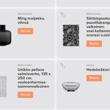
Marimekko
Marimekko
Ming maljakko,
Siirtolapuuta
vihreä
puuvillakang
valkoinen-
vaal.keltaine
Seuraa
oranssi-v.sin
Seuraa
Marimekko
Alessi
Unikko pellava
Hedelmäkori
valmisverho, 135 x
250 cm,
Seuraa
vaaleanharmaa-
luonnonvalkoinen
Seuraa