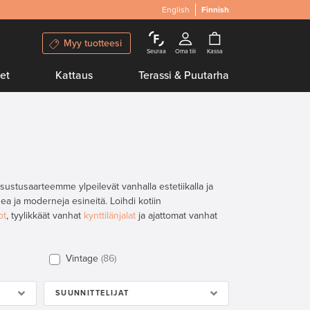
English
Finnish
Myy tuotteesi
Seuraa
Oma tili
Kassa
et
Kattaus
Terassi & Puutarha
sustusaarteemme ylpeilevät vanhalla estetiikalla ja
ea ja moderneja esineitä. Loihdi kotiin
ot
, tyylikkäät vanhat
kynttilänjalat
ja ajattomat vanhat
Vintage
86
SUUNNITTELIJAT