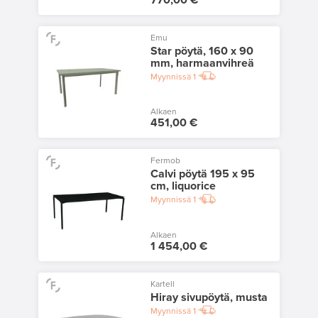
Emu
Star pöytä, 160 x 90
mm, harmaanvihreä
Myynnissä
1
Alkaen
451,00 €
Fermob
Calvi pöytä 195 x 95
cm, liquorice
Myynnissä
1
Alkaen
1 454,00 €
Kartell
Hiray sivupöytä, musta
Myynnissä
1