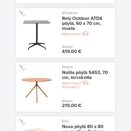
&Tradition
Rely Outdoor ATD4
pöytä, 60 x 70 cm,
musta
Myynnissä
1
Alkaen
419,00 €
Pedrali
Nolita pöytä 5453, 70
cm, terrakotta
Myynnissä
1
Seuraajat
2
Alkaen
210,00 €
Emu
Nova pöytä 80 x 80