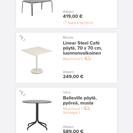
Alkaen
419,00 €
Säästä
347,00 €
Muuto
Linear Steel Café
pöytä, 70 x 70 cm,
luonnonvalkoinen
Myynnissä
5
Alkaen
249,00 €
Vitra
Belleville pöytä,
pyöreä, musta
Myynnissä
1
Seuraajat
1
Alkaen
589,00 €