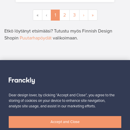
«
‹
1
2
3
›
»
Etkö löytänyt etsimääsi? Tutustu myös Finnish Design
Shopin
Puutarhapöydät
valikoimaan.
MYYJÄ
”Voin suositella Francklyä kaikille designin ystäville – ainakin
minulla kaupat syntyivät todella nopeasti ja kaikki toimi
sujuvasti.”
Mikko, Suomi
Dear design lover, by clicking “Accept and Close”, you agree to the
✓
Vahvistettu myyjä
storing of cookies on your device to enhance site navigation,
analyze site usage, and assist in our marketing efforts.
Accept and Close