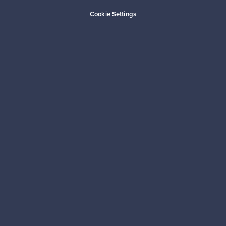
Cookie Settings
Haluatko inspiroitua designista?
Tilaa uutiskirjeemme ja pysyt ajan tasalla!
Tilaa
Aitoa designia
Turvalliset maksut