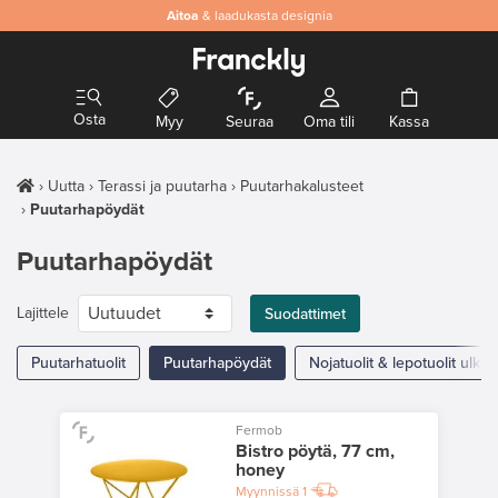
Aitoa
& laadukasta designia
Osta
Myy
Seuraa
Oma tili
Kassa
Uutta
Terassi ja puutarha
Puutarhakalusteet
Puutarhapöydät
Puutarhapöydät
Lajittele
Suodattimet
Puutarhatuolit
Puutarhapöydät
Nojatuolit & lepotuolit ulko
Fermob
Bistro pöytä, 77 cm,
honey
Myynnissä
1