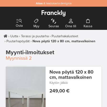
Aitoa
& laadukasta designia
Osta
Myy
Seuraa
Oma tili
Kassa
Uutta
Terassi ja puutarha
Puutarhakalusteet
Puutarhapöydät
Nova pöytä 120 x 80 cm, mattavalkoinen
Myynti-ilmoitukset
Myynnissä
2
Nova pöytä 120 x 80
cm, mattavalkoinen
Käytön jälkiä
249,00 €