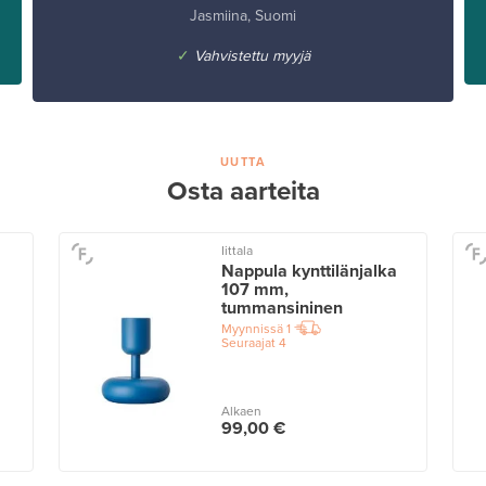
Jasmiina, Suomi
✓
Vahvistettu myyjä
UUTTA
Osta aarteita
Iittala
Nappula kynttilänjalka
107 mm,
tummansininen
Myynnissä
1
Seuraajat
4
Alkaen
99,00 €