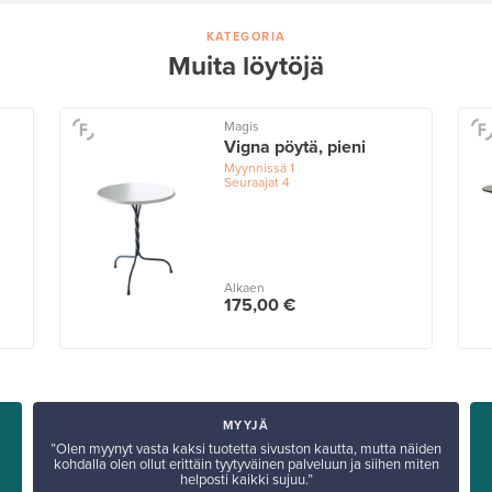
KATEGORIA
Muita löytöjä
Magis
Vigna pöytä, pieni
Myynnissä
1
Seuraajat
4
Alkaen
175,00 €
MYYJÄ
”Olen myynyt vasta kaksi tuotetta sivuston kautta, mutta näiden
kohdalla olen ollut erittäin tyytyväinen palveluun ja siihen miten
helposti kaikki sujuu.”