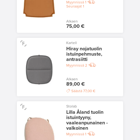
Myynnissä
1
Seuraajat
1
Alkaen
75,00 €
Kartell
Hiray nojatuolin
istuinpehmuste,
antrasiitti
Myynnissä
2
Alkaen
89,00 €
Säästä
77,00 €
Stolab
Lilla Åland tuolin
istuintyyny,
vaaleanpunainen -
valkoinen
Myynnissä
1