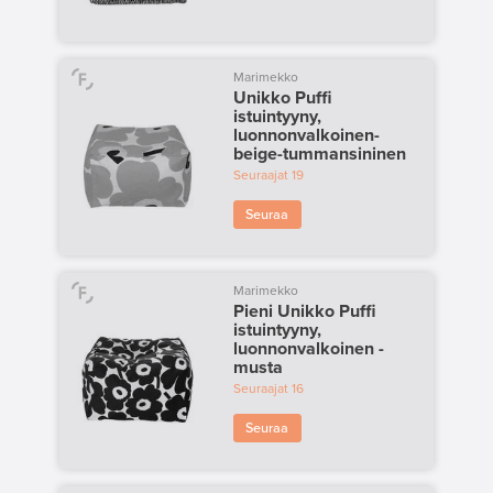
Marimekko
Unikko Puffi
istuintyyny,
luonnonvalkoinen-
beige-tummansininen
Seuraajat
19
Seuraa
Marimekko
Pieni Unikko Puffi
istuintyyny,
luonnonvalkoinen -
musta
Seuraajat
16
Seuraa