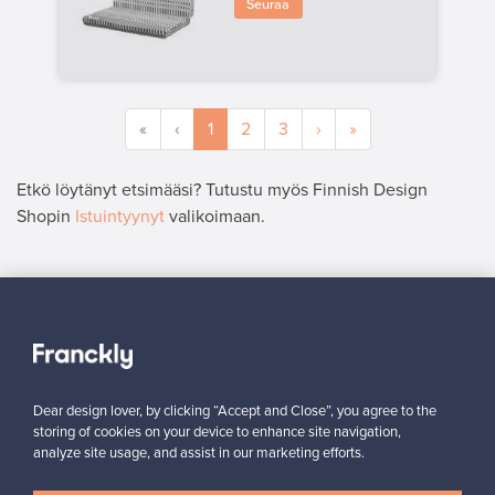
Seuraa
«
‹
1
2
3
›
»
Etkö löytänyt etsimääsi? Tutustu myös Finnish Design
Shopin
Istuintyynyt
valikoimaan.
MYYJÄ
”Ostaja ymmärtää aidon tuotteen arvon ja laadun, joten hinta
voidaan asettaa oikealle tasolle.”
Hanna, Suomi
Dear design lover, by clicking “Accept and Close”, you agree to the
✓
Vahvistettu myyjä
storing of cookies on your device to enhance site navigation,
analyze site usage, and assist in our marketing efforts.