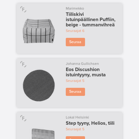
Marimekko
Tiiliskivi
istuinpäällinen Puffiin,
beige - tummanvihreä
Seuraajat
6
Seuraa
Johanna Gullichsen
Eos Discushion
istuintyyny, musta
Seuraajat
5
Seuraa
Lokal Helsinki
Step tyyny, Helios, tiili
Seuraajat
5