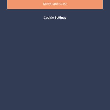
Accept and Close
Cookie Settings
Haluatko inspiroitua designista?
Tilaa uutiskirjeemme ja pysyt ajan tasalla!
Tilaa
Aitoa designia
Turvalliset maksut