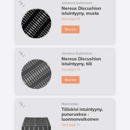
Johanna Gullichsen
Nereus Discushion
istuintyyny, musta
Seuraajat
15
Seuraa
Johanna Gullichsen
Nereus Discushion
istuintyyny, tiili
Seuraajat
14
Seuraa
Marimekko
Tiiliskivi istuintyyny,
punaruskea -
luonnonvalkoinen
Seuraajat
11