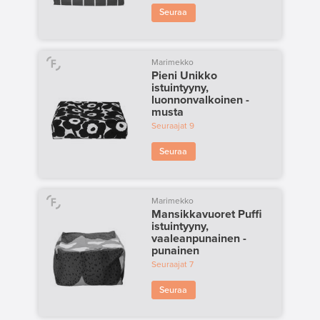
Seuraa
Marimekko
Pieni Unikko
istuintyyny,
luonnonvalkoinen -
musta
Seuraajat
9
Seuraa
Marimekko
Mansikkavuoret Puffi
istuintyyny,
vaaleanpunainen -
punainen
Seuraajat
7
Seuraa