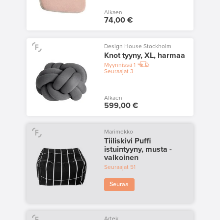
Alkaen
74,00 €
Design House Stockholm
Knot tyyny, XL, harmaa
Myynnissä
1
Seuraajat
3
Alkaen
599,00 €
Marimekko
Tiiliskivi Puffi
istuintyyny, musta -
valkoinen
Seuraajat
51
Seuraa
Artek