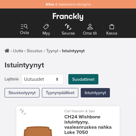
Aitoa
& laadukasta designia
Osta
Myy
Seuraa
Oma tili
Kassa
Uutta
Sisustus
Tyynyt
Istuintyynyt
Istuintyynyt
Lajittele
Suodattimet
Sisustustyynyt
Tyynynpäälliset
Istuintyynyt
Carl Hansen & Søn
CH24 Wishbone
istuintyyny,
vaaleanruskea nahka
Loke 7050