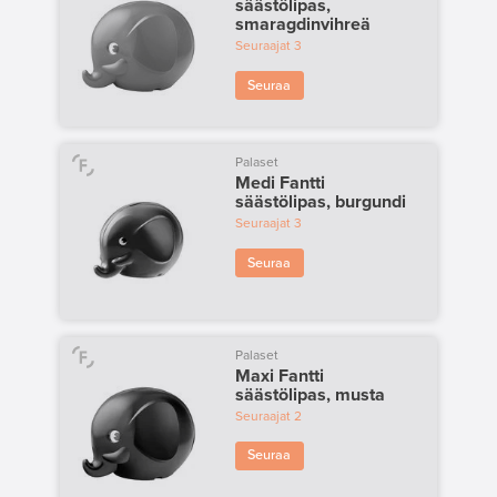
säästölipas,
smaragdinvihreä
Seuraajat
3
Seuraa
Palaset
Medi Fantti
säästölipas, burgundi
Seuraajat
3
Seuraa
Palaset
Maxi Fantti
säästölipas, musta
Seuraajat
2
Seuraa