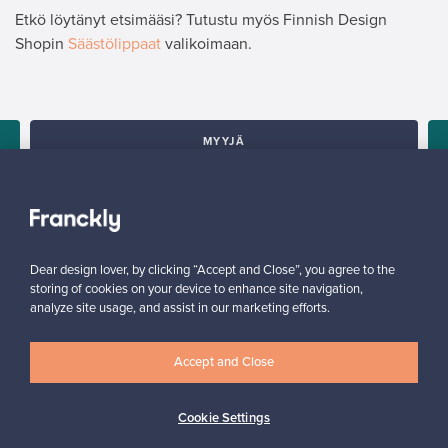
Etkö löytänyt etsimääsi? Tutustu myös Finnish Design
Shopin
Säästölippaat
valikoimaan.
MYYJÄ
”Asetin Hayn kahvipannun myyntiin muille sivustoille tuloksetta.
Franckly keskittyy designtuotteisiin, joten kahvipannuni löysi
helposti uuden kodin.”
Arlette, Iso-Britannia
✓
Vahvistettu myyjä
Dear design lover, by clicking “Accept and Close”, you agree to the
storing of cookies on your device to enhance site navigation,
analyze site usage, and assist in our marketing efforts.
Accept and Close
Cookie Settings