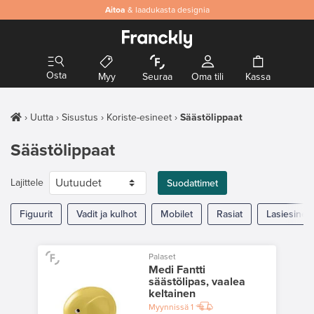
Aitoa
& laadukasta designia
Osta
Myy
Seuraa
Oma tili
Kassa
Uutta
Sisustus
Koriste-esineet
Säästölippaat
Säästölippaat
Lajittele
Suodattimet
Figuurit
Vadit ja kulhot
Mobilet
Rasiat
Lasiesinee
Palaset
Medi Fantti
säästölipas, vaalea
keltainen
Myynnissä
1