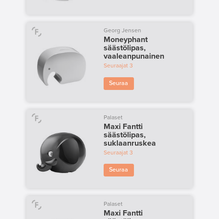
Georg Jensen
Moneyphant
säästölipas,
vaaleanpunainen
Seuraajat
3
Seuraa
Palaset
Maxi Fantti
säästölipas,
suklaanruskea
Seuraajat
3
Seuraa
Palaset
Maxi Fantti