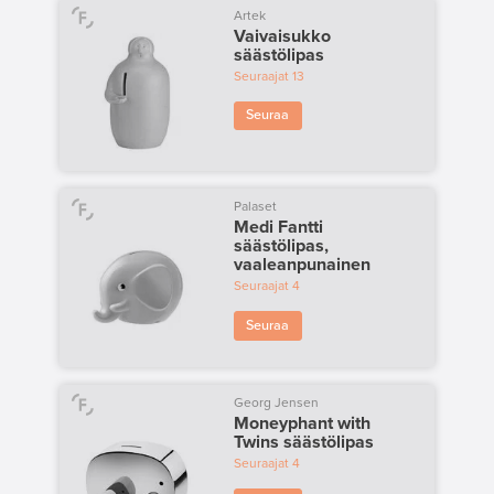
Artek
Vaivaisukko
säästölipas
Seuraajat
13
Seuraa
Palaset
Medi Fantti
säästölipas,
vaaleanpunainen
Seuraajat
4
Seuraa
Georg Jensen
Moneyphant with
Twins säästölipas
Seuraajat
4