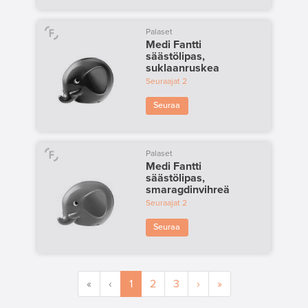
Palaset
Medi Fantti
säästölipas,
suklaanruskea
Seuraajat
2
Seuraa
Palaset
Medi Fantti
säästölipas,
smaragdinvihreä
Seuraajat
2
Seuraa
«
‹
1
2
3
›
»