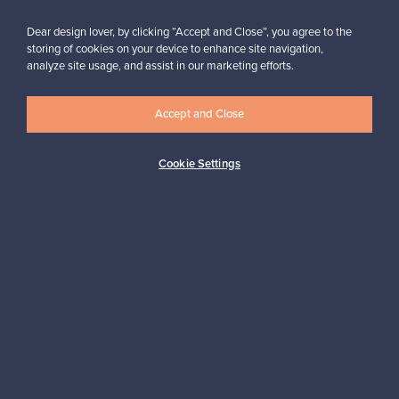
Dear design lover, by clicking “Accept and Close”, you agree to the
storing of cookies on your device to enhance site navigation,
analyze site usage, and assist in our marketing efforts.
Haluatko inspiroitua designista?
Tilaa uutiskirjeemme ja pysyt ajan tasalla!
Accept and Close
Cookie Settings
Tilaa
Aitoa designia
Turvalliset maksut