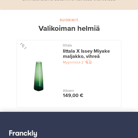
SUOSIKIT
Valikoiman helmiä
Iittala
Iittala X Issey Miyake
maljakko, vihreä
Myynnissä
2
Alkaen
149,00 €
Näytä kaikki suosikit