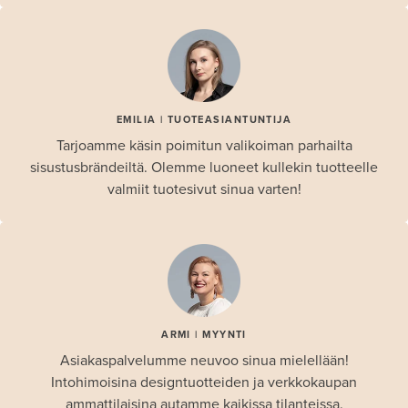
EMILIA | TUOTEASIANTUNTIJA
Tarjoamme käsin poimitun valikoiman parhailta
sisustusbrändeiltä. Olemme luoneet kullekin tuotteelle
valmiit tuotesivut sinua varten!
ARMI | MYYNTI
Asiakaspalvelumme neuvoo sinua mielellään!
Intohimoisina designtuotteiden ja verkkokaupan
ammattilaisina autamme kaikissa tilanteissa.