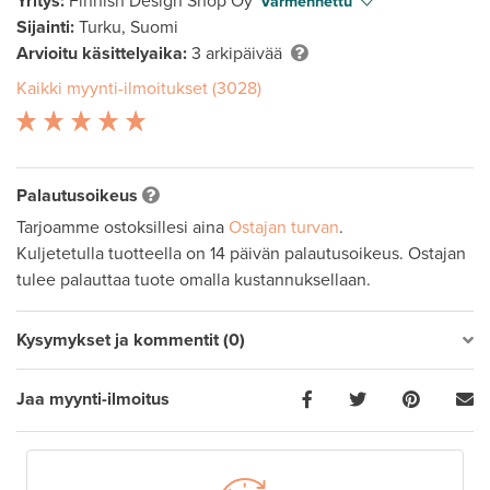
Yritys:
Finnish Design Shop Oy
Varmennettu
Sijainti:
Turku, Suomi
Arvioitu käsittelyaika:
3 arkipäivää
Kaikki myynti-ilmoitukset (3028)
Palautusoikeus
Tarjoamme ostoksillesi aina
Ostajan turvan
.
Kuljetetulla tuotteella on 14 päivän palautusoikeus. Ostajan
tulee palauttaa tuote omalla kustannuksellaan.
Kysymykset ja kommentit (0)
Jaa myynti-ilmoitus