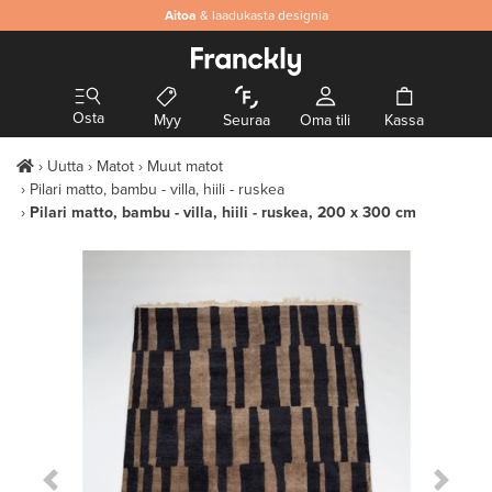
Aitoa
& laadukasta designia
Osta
Myy
Seuraa
Oma tili
Kassa
Uutta
Matot
Muut matot
Pilari matto, bambu - villa, hiili - ruskea
Pilari matto, bambu - villa, hiili - ruskea, 200 x 300 cm
Previous Slide
Next S