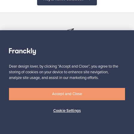
Haluatko inspiroitua designista?
Tilaa uutiskirjeemme ja pysyt ajan tasalla!
Dear design lover, by clicking “Accept and Close”, you agree to the
storing of cookies on your device to enhance site navigation,
analyze site usage, and assist in our marketing efforts.
Tilaa
Accept and Close
Cookie Settings
Aitoa designia
Turvalliset maksut