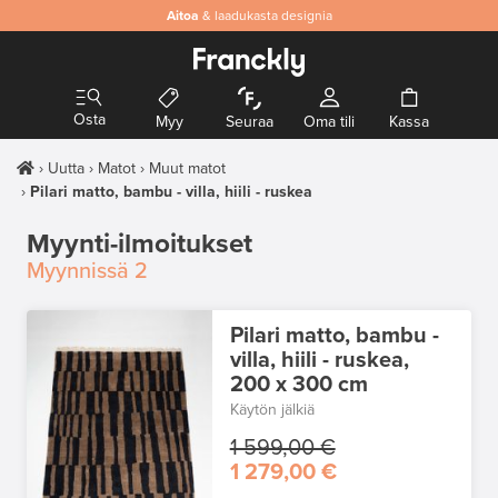
Aitoa
& laadukasta designia
Osta
Myy
Seuraa
Oma tili
Kassa
Uutta
Matot
Muut matot
Pilari matto, bambu - villa, hiili - ruskea
Myynti-ilmoitukset
Myynnissä
2
Pilari matto, bambu -
villa, hiili - ruskea,
200 x 300 cm
Käytön jälkiä
1 599,00 €
1 279,00 €