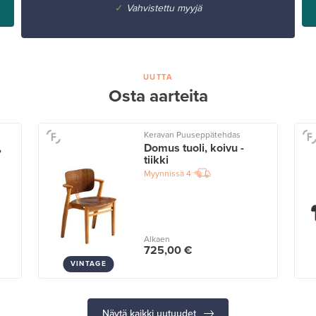
✓
Vahvistettu myyjä
UUTTA
Osta aarteita
Keravan Puuseppätehdas
,
Domus tuoli, koivu -
tiikki
Myynnissä
4
Alkaen
725,00 €
VINTAGE
Näytä kaikki uutuudet