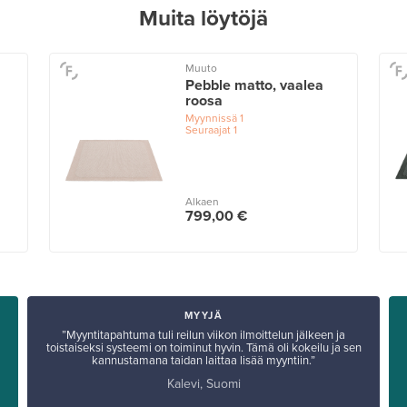
Muita löytöjä
Muuto
Pebble matto, vaalea
roosa
Myynnissä
1
Seuraajat
1
Alkaen
799,00 €
MYYJÄ
”Myyntitapahtuma tuli reilun viikon ilmoittelun jälkeen ja
toistaiseksi systeemi on toiminut hyvin. Tämä oli kokeilu ja sen
kannustamana taidan laittaa lisää myyntiin.”
Kalevi, Suomi