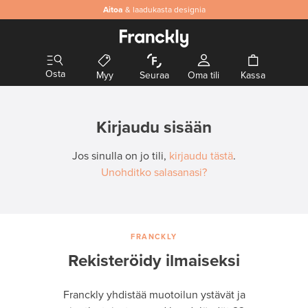
Aitoa
& laadukasta designia
Osta
Myy
Seuraa
Oma tili
Kassa
Kirjaudu sisään
Jos sinulla on jo tili,
kirjaudu tästä
.
Unohditko salasanasi?
FRANCKLY
Rekisteröidy ilmaiseksi
Franckly yhdistää muotoilun ystävät ja