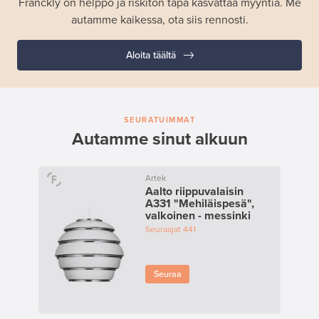
Franckly on helppo ja riskitön tapa kasvattaa myyntiä. Me
autamme kaikessa, ota siis rennosti.
Aloita täältä
SEURATUIMMAT
Autamme sinut alkuun
Artek
Aalto riippuvalaisin
A331 "Mehiläispesä",
valkoinen - messinki
Seuraajat
441
Seuraa