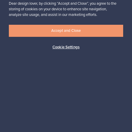
Dear design lover, by clicking “Accept and Close”, you agree to the
Me varmistamme
Tee myynti-
storing of cookies on your device to enhance site navigation,
onnistuneet
ilmoitus helposti
analyze site usage, and assist in our marketing efforts.
kaupat
– ilmaiseksi
Accept and Close
Lue lisää
Aloita tästä
Cookie Settings
FRANCKLY
TARVITSETKO APUA?
Kestäviä valintoja
Franckly –
kodin
kuinka se toimii
sisustamiseen
Lue lisää
Aloita tästä