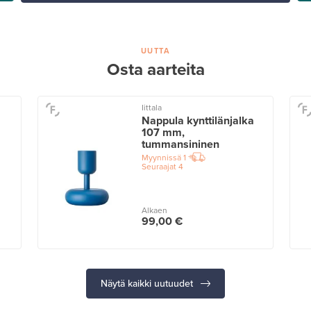
UUTTA
Osta aarteita
Iittala
Nappula kynttilänjalka
107 mm,
tummansininen
Myynnissä
1
Seuraajat
4
Alkaen
99,00 €
Näytä kaikki uutuudet