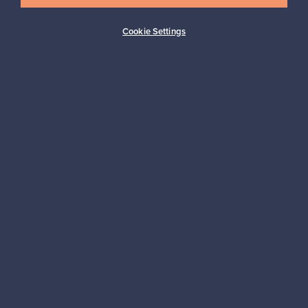
Cookie Settings
Ostajan turva
Asiakaspalvelun tuki
Kestäviä valintoja
Seuraa meitä
Franckly
Tarvitsetko apua?