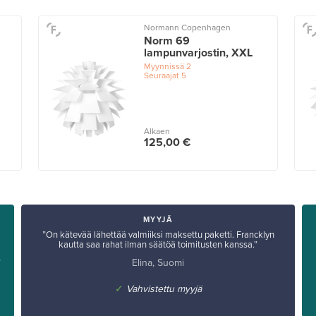
Normann Copenhagen
Norm 69
lampunvarjostin, XXL
Myynnissä
2
Seuraajat
5
Alkaen
125,00 €
MYYJÄ
”On kätevää lähettää valmiiksi maksettu paketti. Francklyn
kautta saa rahat ilman säätöä toimitusten kanssa.”
Elina, Suomi
”
✓
Vahvistettu myyjä