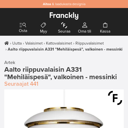
Aitoa
& laadukasta designia
Osta
Myy
Seuraa
Oma tili
Kassa
Uutta
Valaisimet
Kattovalaisimet
Riippuvalaisimet
Aalto riippuvalaisin A331 "Mehiläispesä", valkoinen - messinki
Artek
Aalto riippuvalaisin A331
"Mehiläispesä", valkoinen - messinki
Seuraajat
441