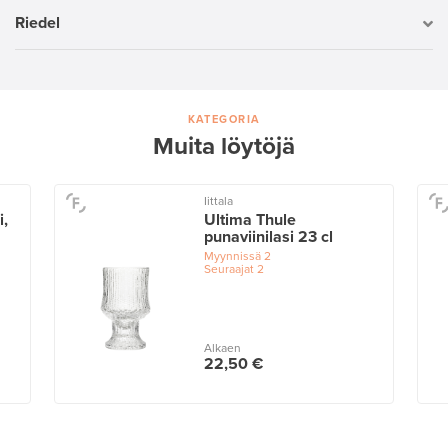
Riedel
KATEGORIA
Muita löytöjä
Iittala
i,
Ultima Thule
punaviinilasi 23 cl
Myynnissä
2
Seuraajat
2
Alkaen
22,50 €