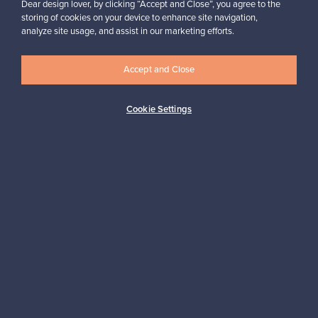
Dear design lover, by clicking “Accept and Close”, you agree to the
storing of cookies on your device to enhance site navigation,
analyze site usage, and assist in our marketing efforts.
Accept and Close
Aitoa designia
Turvalliset maksut
Cookie Settings
Ostajan turva
Asiakaspalvelun tuki
Kestäviä valintoja
Seuraa meitä