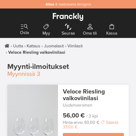
Aitoa
& laadukasta designia
Osta
Myy
Seuraa
Oma tili
Kassa
Uutta
Kattaus
Juomalasit
Viinilasit
Veloce Riesling valkoviinilasi
Myynti-ilmoitukset
Myynnissä
3
Veloce Riesling
valkoviinilasi
Uudenveroinen
56,00 €
/ 3 kpl
Hinta-arvio
93,00 €
Säästä
37,00 €