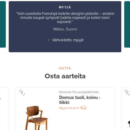
MYYJÄ
”Voin suositella Francklyä kaikille designin ystäville – ainakin
minulla kaupat syntyivät todella nopeasti ja kaikki toimi
sujuvasti.”
Mikko, Suomi
✓
Vahvistettu myyjä
UUTTA
Osta aarteita
Keravan Puuseppätehdas
,
Domus tuoli, koivu -
tiikki
Myynnissä
4