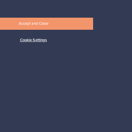
17,25 €
Accept and Close
Cookie Settings
Tilaa
 tuki
Kestäviä valintoja