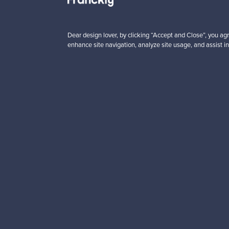
00 €
99,00 €
Dear design lover, by clicking “Accept and Close”, you agr
enhance site navigation, analyze site usage, and assist in
Haluatko inspiroitua d
Tilaa uutiskirjeemme ja 
Aitoa designia
Tur