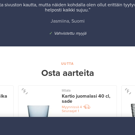
a sivuston kautta, mutta näiden kohdalla olen ollut erittäin tyyt
helposti kaikki sujuu.”
Jasmiina, Suomi
✓
Vahvistettu myyjä
UUTTA
Osta aarteita
Iittala
alka
Kartio juomalasi 40 cl,
sade
Myynnissä
4
Seuraajat
1
Alkaen