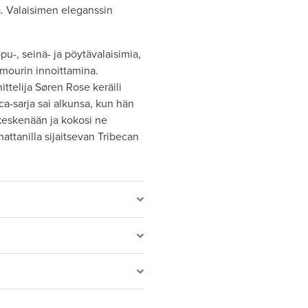
. Valaisimen eleganssin
pu-, seinä- ja pöytävalaisimia,
mourin innoittamina.
ttelija Søren Rose keräili
beca-sarja sai alkunsa, kun hän
 keskenään ja kokosi ne
attanilla sijaitsevan Tribecan