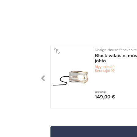
Design House Stockholm
u pöytävalaisin
Block valaisin, mu
cm, harmaa
johto
issä
1
Myynnissä
1
ajat
30
Seuraajat
19
n
Alkaen
,00 €
149,00 €