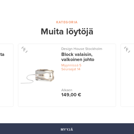
KATEGORIA
Muita löytöjä
Design House Stockholm
sta
Block valaisin,
valkoinen johto
Myynnissä
5
Seuraajat
14
Alkaen
149,00 €
MYYJÄ