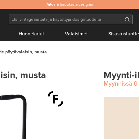
Aitoa
& laadukasta designia
Huonekalut
Valaisimet
Sisustustuotte
de pöytävalaisin, musta
isin, musta
Myynti-i
Myynnissä
0