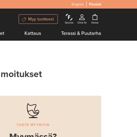
English
Finnish
Myy tuotteesi
Seuraa
Oma tili
Kassa
et
Kattaus
Terassi & Puutarha
lmoitukset
TUOTE MYYNTIIN
Myymässä?