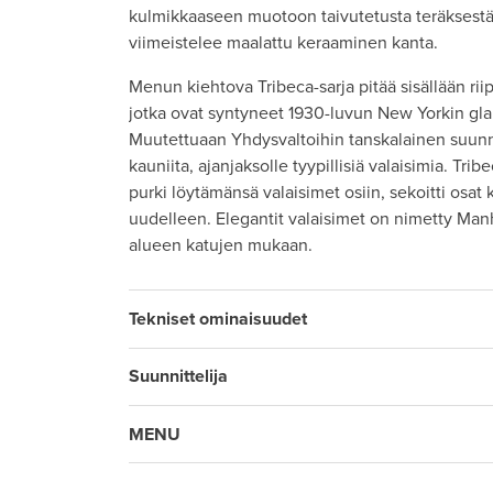
kulmikkaaseen muotoon taivutetusta teräksestä
viimeistelee maalattu keraaminen kanta.
Menun kiehtova Tribeca-sarja pitää sisällään riip
jotka ovat syntyneet 1930-luvun New Yorkin gla
Muutettuaan Yhdysvaltoihin tanskalainen suunni
kauniita, ajanjaksolle tyypillisiä valaisimia. Tri
purki löytämänsä valaisimet osiin, sekoitti osat
uudelleen. Elegantit valaisimet on nimetty Manh
alueen katujen mukaan.
Tekniset ominaisuudet
Suunnittelija
MENU