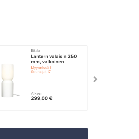
Iittala
I
Lantern valaisin 250
mm, valkoinen
Myynnissä
1
Seuraajat
17
Alkaen
299,00 €