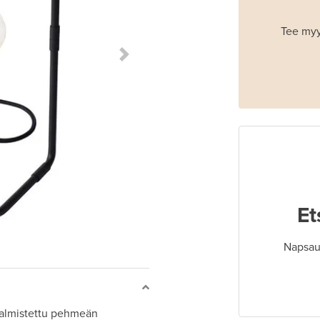
Tee myy
Next Slide
Et
Napsaut
valmistettu pehmeän