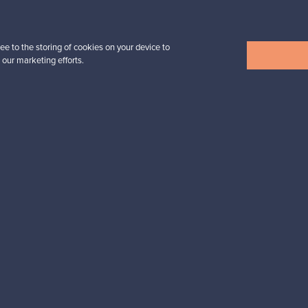
32,25 €
ee to the storing of cookies on your device to
 our marketing efforts.
Näytä kaikki uutuudet
esignista?
pysyt ajan tasalla!
valliset maksut
Ostajan turva
Asiakaspalvelun