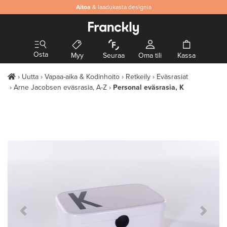
Aitoa
& laadukasta designia
Osta
Myy
Seuraa
Oma tili
Kassa
Uutta
Vapaa-aika & Kodinhoito
Retkeily
Eväsrasiat
Arne Jacobsen eväsrasia, A-Z
Personal eväsrasia, K
Previous Slide
Next S