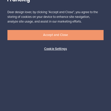
Dear design lover, by clicking “Accept and Close”, you agree to the
storing of cookies on your device to enhance site navigation,
analyze site usage, and assist in our marketing efforts.
Haluatko inspiroitua designista?
Accept and Close
Tilaa uutiskirjeemme ja pysyt ajan tasalla!
Cookie Settings
Tilaa
Aitoa designia
Turvalliset maksut