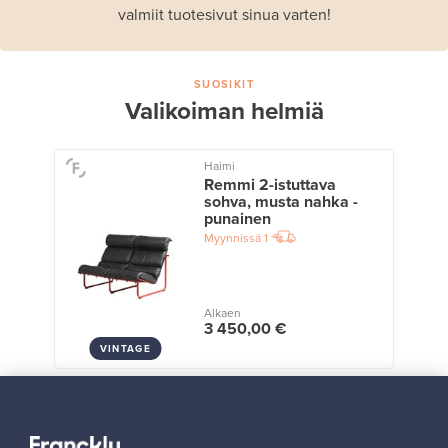
valmiit tuotesivut sinua varten!
SUOSIKIT
Valikoiman helmiä
Haimi
Remmi 2-istuttava
sohva, musta nahka -
punainen
Myynnissä
1
Alkaen
3 450,00 €
VINTAGE
Näytä kaikki suosikit