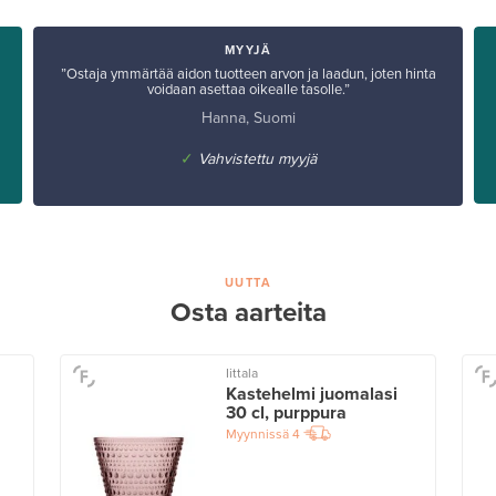
MYYJÄ
”Ostaja ymmärtää aidon tuotteen arvon ja laadun, joten hinta
voidaan asettaa oikealle tasolle.”
Hanna, Suomi
✓
Vahvistettu myyjä
UUTTA
Osta aarteita
Iittala
Kastehelmi juomalasi
30 cl, purppura
Myynnissä
4