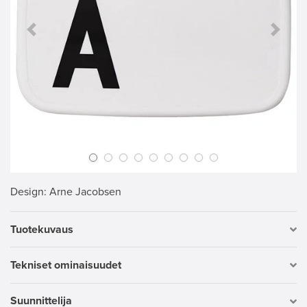
Previous Slide
Next S
Design
: Arne Jacobsen
Tuotekuvaus
Tekniset ominaisuudet
Suunnittelija