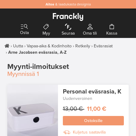
Aitoa
& laadukasta designia
Osta
Myy
Seuraa
Oma tili
Kassa
Uutta
Vapaa-aika & Kodinhoito
Retkeily
Eväsrasiat
Arne Jacobsen eväsrasia, A-Z
Myynti-ilmoitukset
Myynnissä
1
Personal eväsrasia, K
Uudenveroinen
13,00 €
11,00 €
Ostoksille
Kuljetus saatavilla