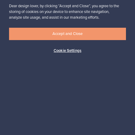
Dear design lover, by clicking “Accept and Close”, you agree to the
storing of cookies on your device to enhance site navigation,
analyze site usage, and assist in our marketing efforts.
Accept and Close
Aitoa designia
Turvalliset maksut
Cookie Settings
Ostajan turva
Asiakaspalvelun tuki
Kestäviä valintoja
Seuraa meitä