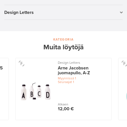
Design Letters
KATEGORIA
Muita löytöjä
Design Letters
35
Arne Jacobsen
juomapullo, A-Z
Myynnissä
1
Seuraajat
1
Alkaen
12,00 €