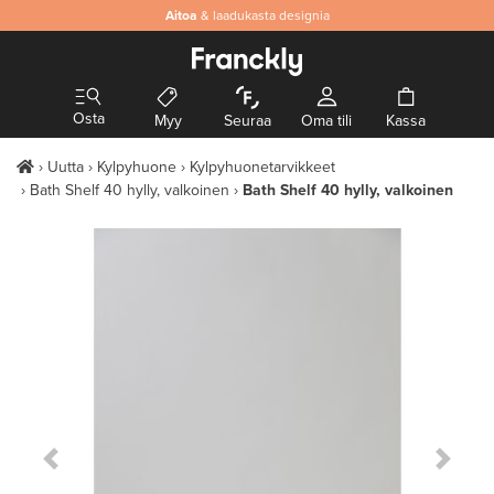
Aitoa
& laadukasta designia
Osta
Myy
Seuraa
Oma tili
Kassa
Uutta
Kylpyhuone
Kylpyhuonetarvikkeet
Bath Shelf 40 hylly, valkoinen
Bath Shelf 40 hylly, valkoinen
Previous Slide
Next S