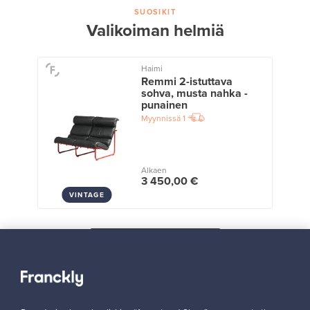
SUOSIKIT
Valikoiman helmiä
Haimi
Remmi 2-istuttava
sohva, musta nahka -
punainen
Myynnissä
1
Alkaen
3 450,00 €
VINTAGE
Näytä kaikki suosikit