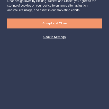
Dear design lover, by clicking “Accept and Close”, you agree to the
storing of cookies on your device to enhance site navigation,
analyze site usage, and assist in our marketing efforts.
Haluatko inspiroitua designista?
Tilaa uutiskirjeemme ja pysyt ajan tasalla!
Accept and Close
Cookie Settings
Tilaa
Aitoa designia
Turvalliset maksut
Ostajan turva
Asiakaspalvelun tuki