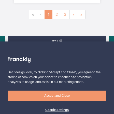
«
‹
1
2
3
›
»
MYYJÄ
”Rohkaisen laittamaan tuotteita myyntiin, oli superhelppoa
kaikki näin myyjän näkökulmasta.”
Reetta, Suomi
✓
Vahvistettu myyjä
Dear design lover, by clicking “Accept and Close”, you agree to the
storing of cookies on your device to enhance site navigation,
analyze site usage, and assist in our marketing efforts.
Accept and Close
Cookie Settings