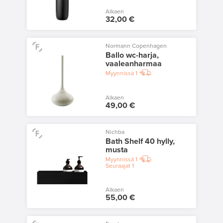
Alkaen
32,00 €
Normann Copenhagen
Ballo wc-harja,
vaaleanharmaa
Myynnissä
1
Alkaen
49,00 €
Nichba
Bath Shelf 40 hylly,
musta
Myynnissä
1
Seuraajat
1
Alkaen
55,00 €