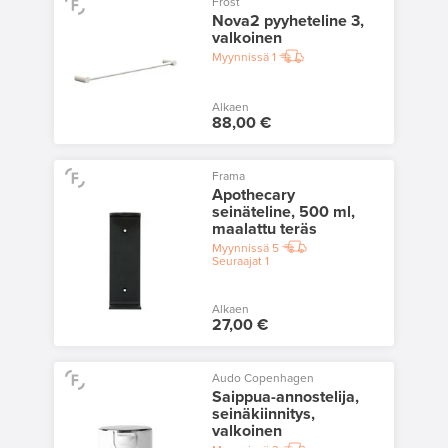
Frost
Nova2 pyyheteline 3,
valkoinen
Myynnissä
1
Alkaen
88,00 €
Frama
Apothecary
seinäteline, 500 ml,
maalattu teräs
Myynnissä
5
Seuraajat
1
Alkaen
27,00 €
Audo Copenhagen
Saippua-annostelija,
seinäkiinnitys,
valkoinen