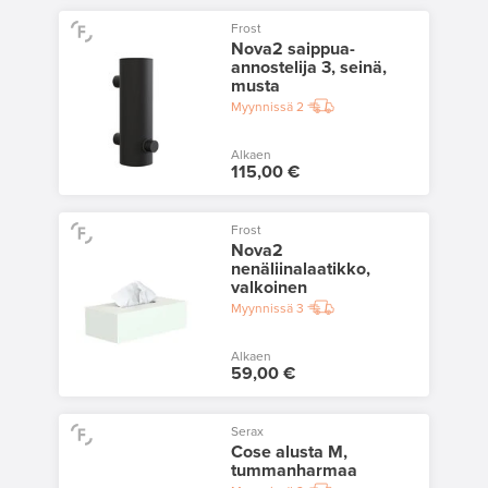
Frost
Nova2 saippua-
annostelija 3, seinä,
musta
Myynnissä
2
Alkaen
115,00 €
Frost
Nova2
nenäliinalaatikko,
valkoinen
Myynnissä
3
Alkaen
59,00 €
Serax
Cose alusta M,
tummanharmaa