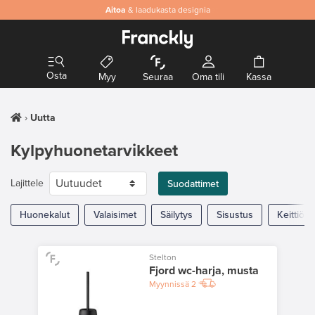
Aitoa
& laadukasta designia
Osta
Myy
Seuraa
Oma tili
Kassa
Uutta
Kylpyhuonetarvikkeet
Lajittele
Suodattimet
Huonekalut
Valaisimet
Säilytys
Sisustus
Keittiö
Stelton
Fjord wc-harja, musta
Myynnissä
2