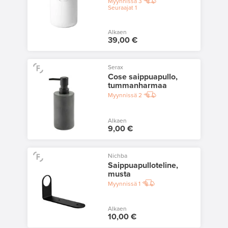
Myynnissä
3
Seuraajat
1
Alkaen
39,00 €
Serax
Cose saippuapullo,
tummanharmaa
Myynnissä
2
Alkaen
9,00 €
Nichba
Saippuapulloteline,
musta
Myynnissä
1
Alkaen
10,00 €