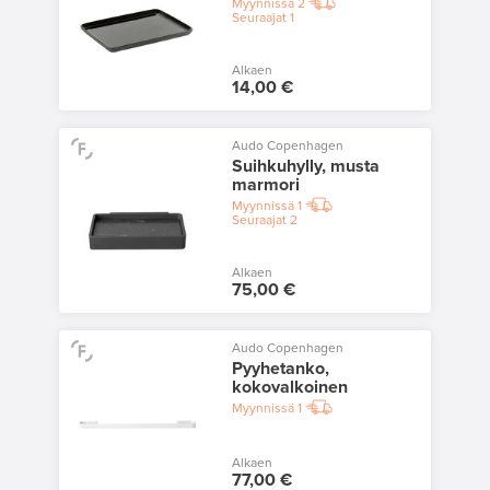
Myynnissä
2
Seuraajat
1
Alkaen
14,00 €
Audo Copenhagen
Suihkuhylly, musta
marmori
Myynnissä
1
Seuraajat
2
Alkaen
75,00 €
Audo Copenhagen
Pyyhetanko,
kokovalkoinen
Myynnissä
1
Alkaen
77,00 €