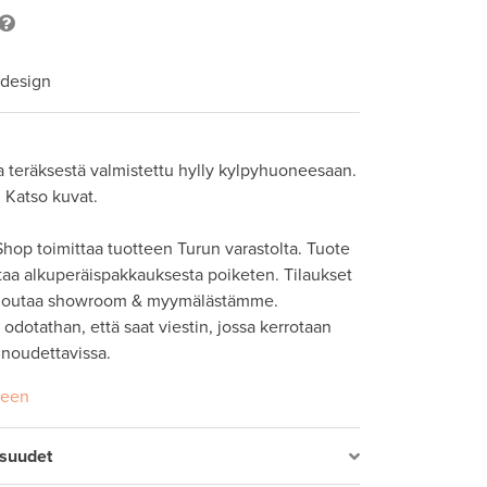
 design
 teräksestä valmistettu hylly kylpyhuoneesaan. 
 Katso kuvat. 

hop toimittaa tuotteen Turun varastolta. Tuote 
taa alkuperäispakkauksesta poiketen. Tilaukset 
 noutaa showroom & myymälästämme. 
odotathan, että saat viestin, jossa kerrotaan 
seen
isuudet