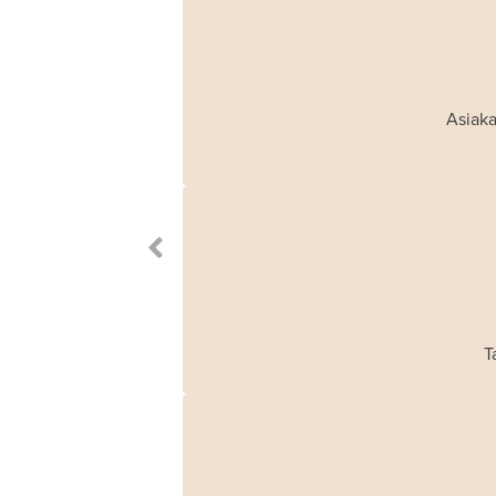
Asiaka
T