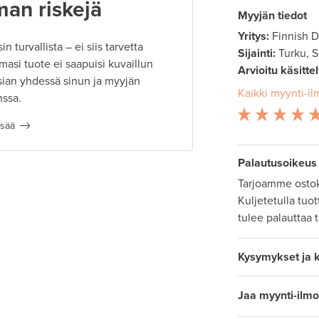
man riskejä
Myyjän tiedot
Yritys:
Finnish 
 turvallista – ei siis tarvetta
Sijainti:
Turku, 
masi tuote ei saapuisi kuvaillun
Arvioitu käsitte
ian yhdessä sinun ja myyjän
Kaikki myynti-il
nssa.
isää
Palautusoikeus
Tarjoamme ostok
Kuljetetulla tuo
tulee palauttaa 
Kysymykset ja 
Jaa myynti-ilmo