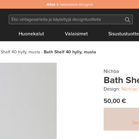
Aitoa
& laadukasta designia
Huonekalut
Valaisimet
Sisustustuotte
 Shelf 40 hylly, musta
Bath Shelf 40 hylly, musta
Nichba
Bath She
Design:
Nichlas
50,00 €
Tar