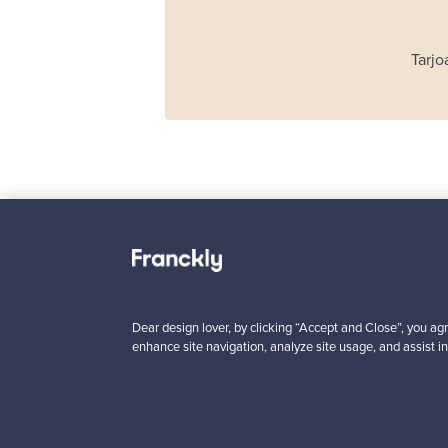
Tarjo
Haimi
Remmi 2-istuttava
sohva, musta nahka
punainen
Myynnissä
1
Dear design lover, by clicking “Accept and Close”, you agr
enhance site navigation, analyze site usage, and assist in
Alkaen
3 450,00 €
VINTAGE