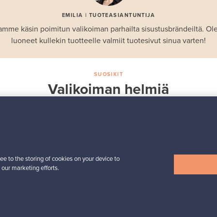
EMILIA | TUOTEASIANTUNTIJA
amme käsin poimitun valikoiman parhailta sisustusbrändeiltä. 
luoneet kullekin tuotteelle valmiit tuotesivut sinua varten!
SUOSIKIT
Valikoiman helmiä
Iittala
Birds by Toikka
 -
vuosilintu 2018 Luotsi
Myynnissä
1
Seuraajat
6
ee to the storing of cookies on your device to
 our marketing efforts.
Alkaen
699,00 €