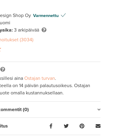
Design Shop Oy
Varmennettu
Suomi
lyaika:
3 arkipäivää
moitukset (3034)
sillesi aina
Ostajan turvan
.
tteella on 14 päivän palautusoikeus. Ostajan
tuote omalla kustannuksellaan.
kommentit (0)
itus