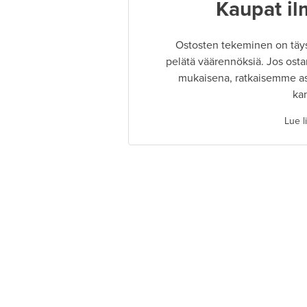
Kaupat il
Ostosten tekeminen on täysin
pelätä väärennöksiä. Jos osta
mukaisena, ratkaisemme as
ka
Lue l