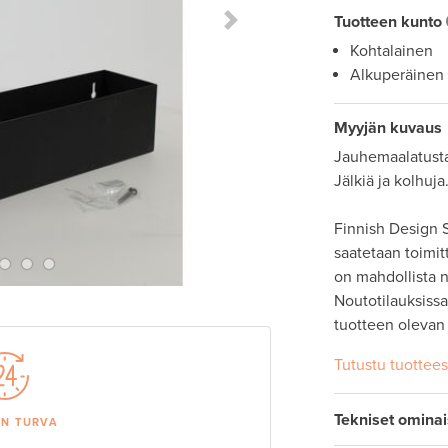
Tuotteen kunto
Next Slide
Kohtalainen
Alkuperäinen
Myyjän kuvaus
Jauhemaalatusta
Jälkiä ja kolhuja.
Finnish Design S
saatetaan toimit
on mahdollista
Noutotilauksissa 
Tutustu tuottee
Tekniset omina
AN TURVA