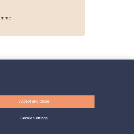
Olemme
Iittala
Iittala X Issey Miyake
maljakko, vihreä
Myynnissä
1
Accept and Close
Alkaen
149,00 €
Cookie Settings