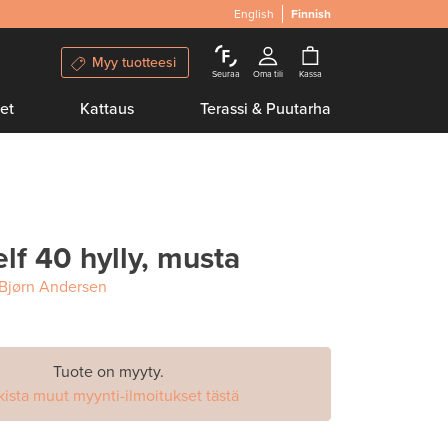
English
Finnish
Myy tuotteesi
Seuraa
Oma tili
Kassa
et
Kattaus
Terassi & Puutarha
lf 40 hylly, musta
 Bjørn Andersen
Tuote on myyty.
kista muut myynti-ilmoitukset tästä