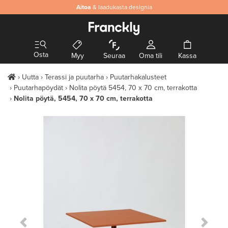
Aitoa
& laadukasta designia
Osta
Myy
Seuraa
Oma tili
Kassa
Uutta
Terassi ja puutarha
Puutarhakalusteet
Puutarhapöydät
Nolita pöytä 5454, 70 x 70 cm, terrakotta
Nolita pöytä, 5454, 70 x 70 cm, terrakotta
Previous Slide
Next S