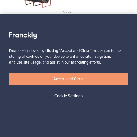
Alkaen
3 450,00 €
VINTAGE
Näytä kaikki suosikit
Dear design lover, by clicking “Accept and Close”, you agree to the
storing of cookies on your device to enhance site navigation,
analyze site usage, and assist in our marketing efforts.
Accept and Close
Haluatko inspiroitua designista?
Cookie Settings
Tilaa uutiskirjeemme ja pysyt ajan tasalla!
Tilaa