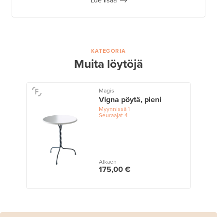
Lue lisää
KATEGORIA
Muita löytöjä
Magis
Vigna pöytä, pieni
Myynnissä
1
Seuraajat
4
Alkaen
175,00 €