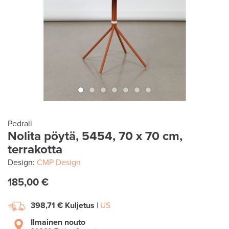
Pedrali
Nolita pöytä, 5454, 70 x 70 cm,
terrakotta
Design:
CMP Design
185,00 €
398,71 €
Kuljetus
|
US
Ilmainen nouto