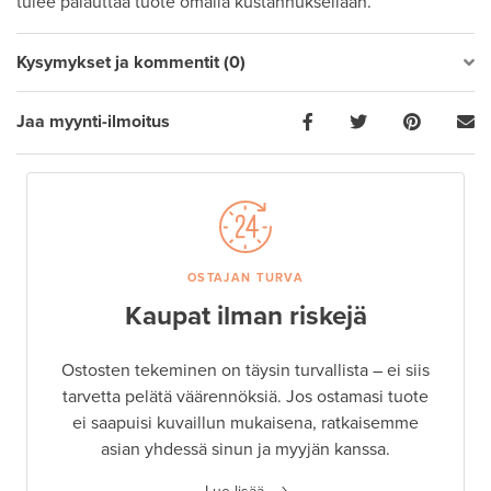
tulee palauttaa tuote omalla kustannuksellaan.
Kysymykset ja kommentit (0)
Jaa myynti-ilmoitus
OSTAJAN TURVA
Kaupat ilman riskejä
Ostosten tekeminen on täysin turvallista – ei siis
tarvetta pelätä väärennöksiä. Jos ostamasi tuote
ei saapuisi kuvaillun mukaisena, ratkaisemme
asian yhdessä sinun ja myyjän kanssa.