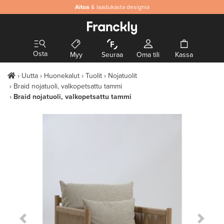
Aitoa
& laadukasta designia
Osta
Myy
Seuraa
Oma tili
Kassa
Uutta
Huonekalut
Tuolit
Nojatuolit
Braid nojatuoli, valkopetsattu tammi
Braid nojatuoli, valkopetsattu tammi
Previous Slide
Next S