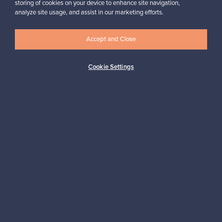
storing of cookies on your device to enhance site navigation,
Haluatko inspiroitua designista?
analyze site usage, and assist in our marketing efforts.
Tilaa uutiskirjeemme ja pysyt ajan tasalla!
Accept and Close
Cookie Settings
Tilaa
Aitoa designia
Turvalliset maksut
Ostajan turva
Asiakaspalvelun tuki