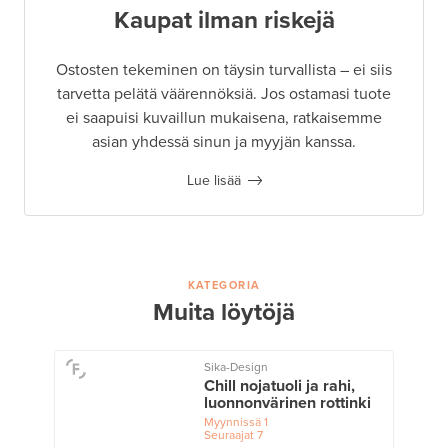
Kaupat ilman riskejä
Ostosten tekeminen on täysin turvallista – ei siis
tarvetta pelätä väärennöksiä. Jos ostamasi tuote
ei saapuisi kuvaillun mukaisena, ratkaisemme
asian yhdessä sinun ja myyjän kanssa.
Lue lisää
KATEGORIA
Muita löytöjä
Sika-Design
Chill nojatuoli ja rahi,
luonnonvärinen rottinki
Myynnissä
1
Seuraajat
7