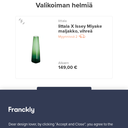
Valikoiman helmiä
Iittala
Iittala X Issey Miyake
maljakko, vihreä
Myynnissä
2
Alkaen
149,00 €
Näytä kaikki suosikit
Dear design lover, by clicking “Accept and Close”, you agree to the