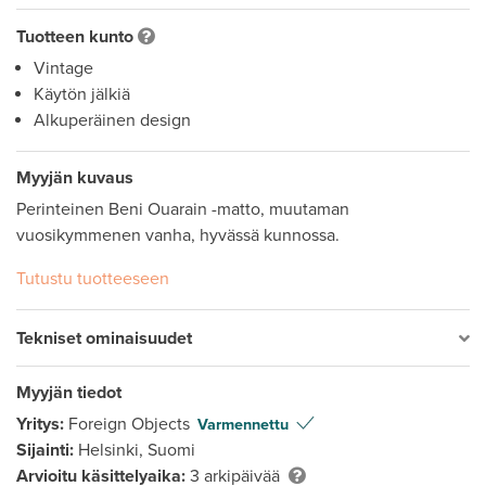
Tuotteen kunto
Vintage
Käytön jälkiä
Alkuperäinen design
Myyjän kuvaus
Perinteinen Beni Ouarain -matto, muutaman 
vuosikymmenen vanha, hyvässä kunnossa.
Tutustu tuotteeseen
Tekniset ominaisuudet
Myyjän tiedot
Yritys:
Foreign Objects
Varmennettu
Sijainti:
Helsinki, Suomi
Arvioitu käsittelyaika:
3 arkipäivää