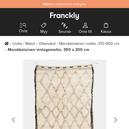
Aitoa
& laadukasta designia
Osta
Myy
Seuraa
Oma tili
Kassa
Uutta
Matot
Villamatot
Marokkolainen matto, 310-400 cm
Marokkolainen vintagematto, 350 x 200 cm
Previous Slide
Next S