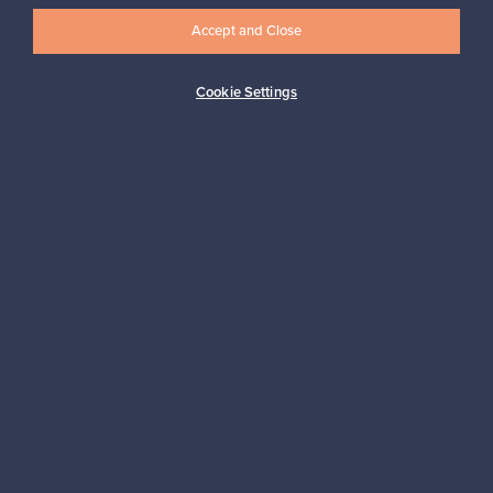
Accept and Close
Tilaa
Cookie Settings
Aitoa designia
Turvalliset maksut
Ostajan turva
Asiakaspalvelun tuki
Kestäviä valintoja