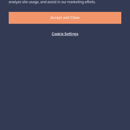
analyze site usage, and assist in our marketing efforts.
Franckly
Accept and Close
Tarvitsetko apua?
Cookie Settings
Ostajille
Myyjille
Logistiikkapalvelut
Maksutavat