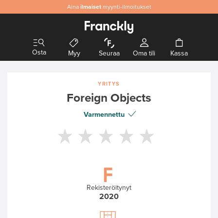
Aina
Aitoa
ilmaiset
& laadukasta designia
myynti-ilmoitukset
Osta
Myy
Seuraa
Oma tili
Kassa
YRITYS
Foreign Objects
Varmennettu
Rekisteröitynyt
2020