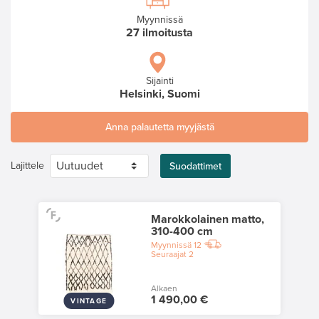
Myynnissä
27 ilmoitusta
Sijainti
Helsinki, Suomi
Anna palautetta myyjästä
Lajittele
Suodattimet
Marokkolainen matto,
310-400 cm
Myynnissä
12
Seuraajat
2
Alkaen
1 490,00 €
VINTAGE