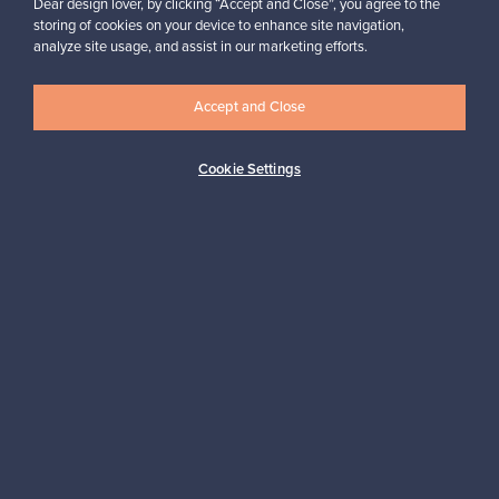
Dear design lover, by clicking “Accept and Close”, you agree to the
storing of cookies on your device to enhance site navigation,
analyze site usage, and assist in our marketing efforts.
Haluatko inspiroitua designista?
Tilaa uutiskirjeemme ja pysyt ajan tasalla!
Accept and Close
Cookie Settings
Tilaa
Aitoa designia
Turvalliset maksut
Ostajan turva
Asiakaspalvelun tuki