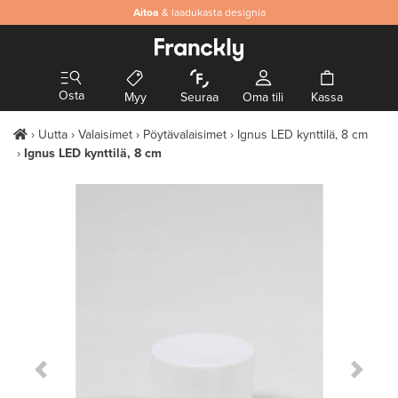
Aitoa
& laadukasta designia
Osta
Myy
Seuraa
Oma tili
Kassa
Uutta
Valaisimet
Pöytävalaisimet
Ignus LED kynttilä, 8 cm
Ignus LED kynttilä, 8 cm
Previous Slide
Next S