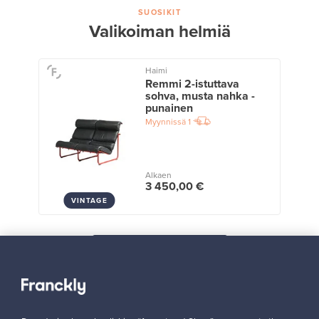
SUOSIKIT
Valikoiman helmiä
Haimi
Remmi 2-istuttava
sohva, musta nahka -
punainen
Myynnissä
1
Alkaen
3 450,00 €
VINTAGE
Näytä kaikki suosikit