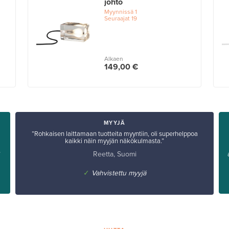
johto
Myynnissä
1
Seuraajat
19
Alkaen
149,00 €
MYYJÄ
”Rohkaisen laittamaan tuotteita myyntiin, oli superhelppoa
kaikki näin myyjän näkökulmasta.”
Reetta, Suomi
”
✓
Vahvistettu myyjä