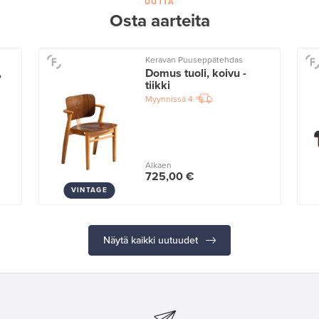
UUTTA
Osta aarteita
Keravan Puuseppätehdas
,
Domus tuoli, koivu -
tiikki
Myynnissä
4
Alkaen
725,00 €
VINTAGE
Näytä kaikki uutuudet