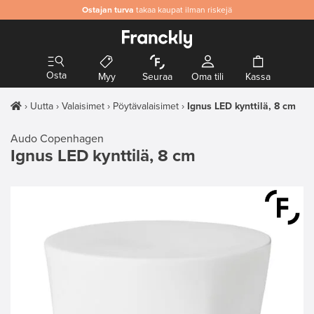
Ostajan turva
takaa kaupat ilman riskejä
Osta
Myy
Seuraa
Oma tili
Kassa
Uutta
Valaisimet
Pöytävalaisimet
Ignus LED kynttilä, 8 cm
Audo Copenhagen
Ignus LED kynttilä, 8 cm