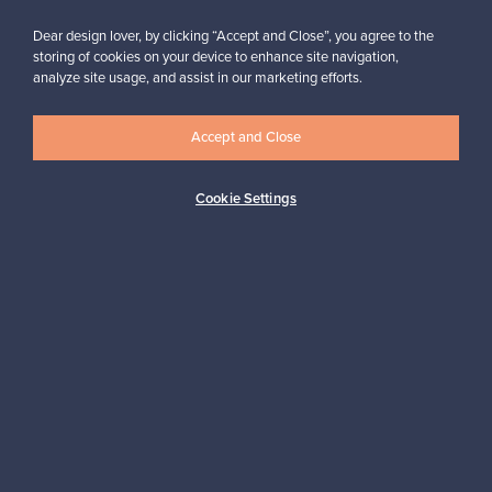
Dear design lover, by clicking “Accept and Close”, you agree to the
storing of cookies on your device to enhance site navigation,
analyze site usage, and assist in our marketing efforts.
Haluatko inspiroitua designista?
Tilaa uutiskirjeemme ja pysyt ajan tasalla!
Accept and Close
Cookie Settings
Tilaa
Aitoa designia
Turvalliset maksut