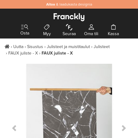
Aitoa
& laadukasta designia
Osta
Myy
Seuraa
Oma tili
Kassa
Uutta
Sisustus
Julisteet ja muistitaulut
Julisteet
FAUX juliste - X
FAUX juliste - X
Previous Slide
Next S