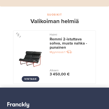
SUOSIKIT
Valikoiman helmiä
Haimi
Remmi 2-istuttava
sohva, musta nahka -
punainen
Myynnissä
1
Alkaen
3 450,00 €
VINTAGE
Näytä kaikki suosikit