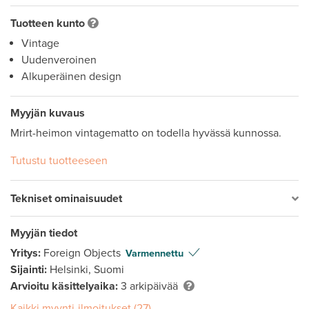
Tuotteen kunto
Vintage
Uudenveroinen
Alkuperäinen design
Myyjän kuvaus
Mrirt-heimon vintagematto on todella hyvässä kunnossa. 
Tutustu tuotteeseen
Tekniset ominaisuudet
Myyjän tiedot
Yritys:
Foreign Objects
Varmennettu
Sijainti:
Helsinki, Suomi
Arvioitu käsittelyaika:
3 arkipäivää
Kaikki myynti-ilmoitukset (27)