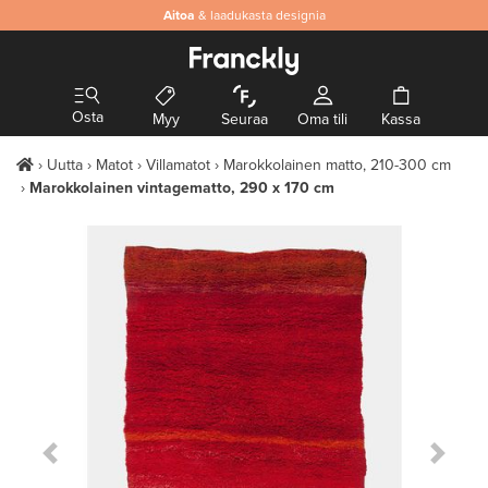
Aitoa
& laadukasta designia
Osta
Myy
Seuraa
Oma tili
Kassa
Uutta
Matot
Villamatot
Marokkolainen matto, 210-300 cm
Marokkolainen vintagematto, 290 x 170 cm
Previous Slide
Next S