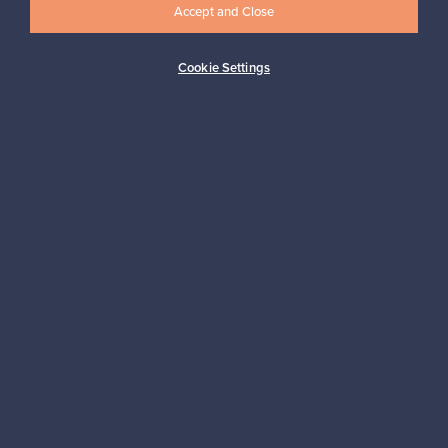
Accept and Close
Tilaa
Cookie Settings
Aitoa designia
Turvalliset maksut
Ostajan turva
Asiakaspalvelun tuki
Kestäviä valintoja