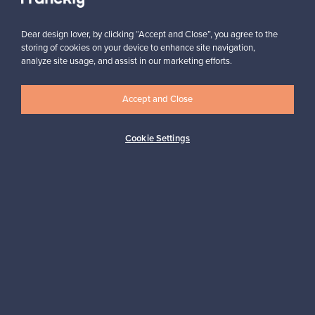
Dear design lover, by clicking “Accept and Close”, you agree to the
storing of cookies on your device to enhance site navigation,
analyze site usage, and assist in our marketing efforts.
Haluatko inspiroitua designista?
Accept and Close
Tilaa uutiskirjeemme ja pysyt ajan tasalla!
Cookie Settings
Tilaa
Aitoa designia
Turvalliset maksut