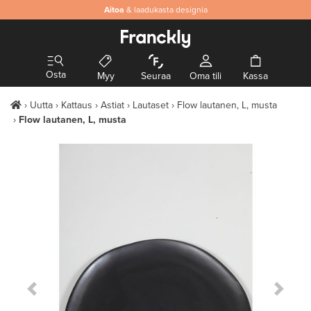
Aitoa
& laadukasta designia
Osta
Myy
Seuraa
Oma tili
Kassa
Uutta
Kattaus
Astiat
Lautaset
Flow lautanen, L, musta
Flow lautanen, L, musta
Previous Slide
Next S