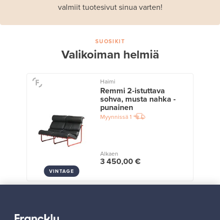
valmiit tuotesivut sinua varten!
SUOSIKIT
Valikoiman helmiä
Haimi
Remmi 2-istuttava
sohva, musta nahka -
punainen
Myynnissä
1
Alkaen
3 450,00 €
VINTAGE
Näytä kaikki suosikit