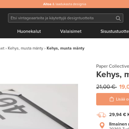
Aitoa
& laadukasta designia
Huonekalut
Valaisimet
Sisustustuotte
set
Kehys, musta mänty
Kehys, musta mänty
Paper Collectiv
Kehys, 
21,00 €
19,
Lisää o
29,94 €
Ilmainen 