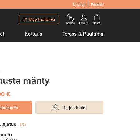
English
Finnish
Myy tuotteesi
Seuraa
Oma tili
Kassa
et
Kattaus
Terassi & Puutarha
e
musta mänty
00 €
stoskoriin
Tarjoa hintaa
Kuljetus
|
US
nouto