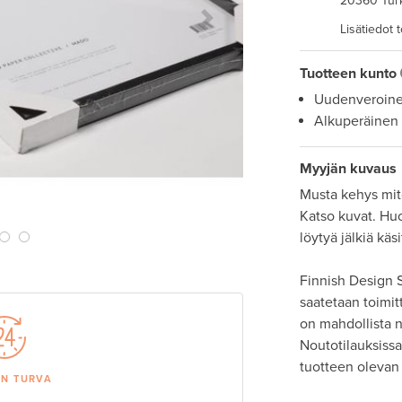
20360 Tur
Next Slide
Lisätiedot 
Tuotteen kunto
Uudenveroin
Alkuperäinen
Myyjän kuvaus
Musta kehys mito
Katso kuvat. Huo
löytyä jälkiä käsit
Finnish Design S
saatetaan toimit
on mahdollista
Noutotilauksissa 
tuotteen olevan 
AN TURVA