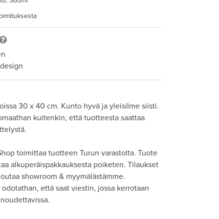
ku, Suomi
toimituksesta
en
 design
issa 30 x 40 cm. Kunto hyvä ja yleisilme siisti. 
maathan kuitenkin, että tuotteesta saattaa 
telystä. 

hop toimittaa tuotteen Turun varastolta. Tuote 
taa alkuperäispakkauksesta poiketen. Tilaukset 
 noutaa showroom & myymälästämme. 
odotathan, että saat viestin, jossa kerrotaan 
noudettavissa. 
