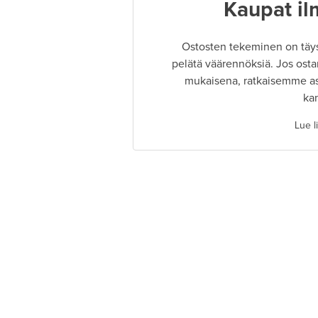
Kaupat il
Ostosten tekeminen on täysin
pelätä väärennöksiä. Jos osta
mukaisena, ratkaisemme as
ka
Lue l