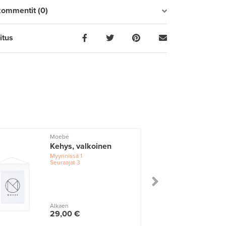
kommentit (0)
itus
Moebe
Kehys, valkoinen
Myynnissä
1
Seuraajat
3
Alkaen
29,00 €