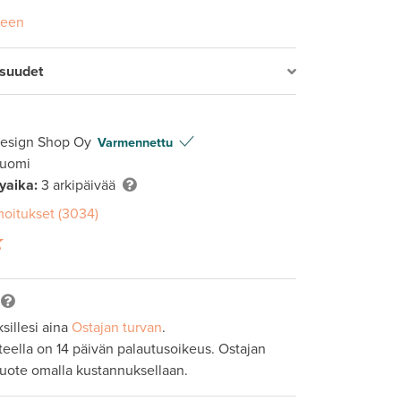
seen
isuudet
Design Shop Oy
Varmennettu
Suomi
lyaika:
3 arkipäivää
moitukset (3034)
sillesi aina
Ostajan turvan
.
tteella on 14 päivän palautusoikeus. Ostajan
tuote omalla kustannuksellaan.