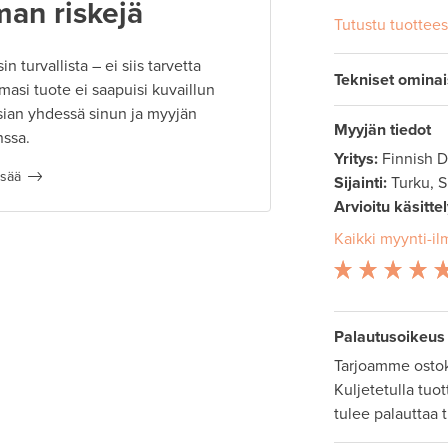
man riskejä
Tutustu tuottee
 turvallista – ei siis tarvetta
Tekniset omina
masi tuote ei saapuisi kuvaillun
ian yhdessä sinun ja myyjän
Myyjän tiedot
nssa.
Yritys:
Finnish 
isää
Sijainti:
Turku, 
Arvioitu käsitte
Kaikki myynti-il
Palautusoikeus
Tarjoamme ostok
Kuljetetulla tuo
tulee palauttaa 