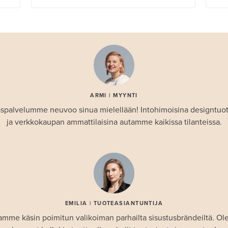
ARMI | MYYNTI
spalvelumme neuvoo sinua mielellään! Intohimoisina designtuo
ja verkkokaupan ammattilaisina autamme kaikissa tilanteissa.
EMILIA | TUOTEASIANTUNTIJA
amme käsin poimitun valikoiman parhailta sisustusbrändeiltä. 