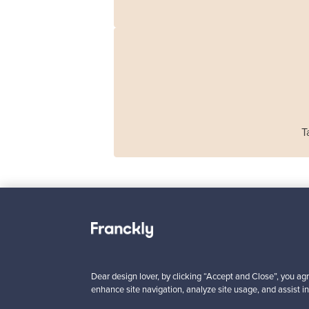
T
Haimi
Remmi 2-istuttava
sohva, musta nahka
Dear design lover, by clicking “Accept and Close”, you agr
punainen
enhance site navigation, analyze site usage, and assist in
Myynnissä
1