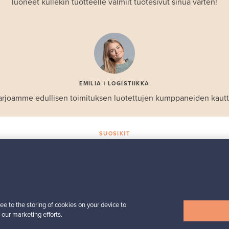
luoneet kullekin tuotteelle valmiit tuotesivut sinua varten!
EMILIA | LOGISTIIKKA
arjoamme edullisen toimituksen luotettujen kumppaneiden kautt
SUOSIKIT
Valikoiman helmiä
Iittala
Birds by Toikka
 -
vuosilintu 2018 Luotsi
ee to the storing of cookies on your device to
Myynnissä
1
Seuraajat
6
 our marketing efforts.