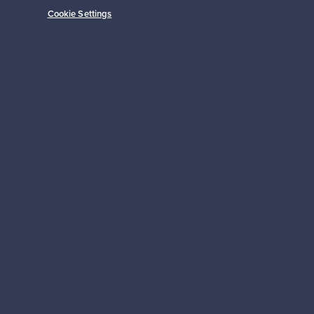
Cookie Settings
Alkaen
149,00 €
Tilaa