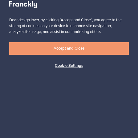
Dear design lover, by clicking “Accept and Close”, you agree to the
storing of cookies on your device to enhance site navigation,
analyze site usage, and assist in our marketing efforts.
Haluatko inspiroitua designista?
Accept and Close
Tilaa uutiskirjeemme ja pysyt ajan tasalla!
Cookie Settings
Tilaa
Aitoa designia
Turvalliset maksut