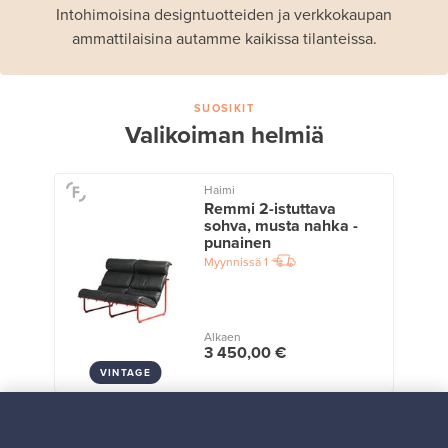
Intohimoisina designtuotteiden ja verkkokaupan
ammattilaisina autamme kaikissa tilanteissa.
SUOSIKIT
Valikoiman helmiä
Haimi
Remmi 2-istuttava
sohva, musta nahka -
punainen
Myynnissä
1
Alkaen
3 450,00 €
VINTAGE
Näytä kaikki suosikit