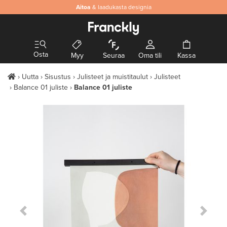
Aitoa
& laadukasta designia
Osta
Myy
Seuraa
Oma tili
Kassa
Uutta
Sisustus
Julisteet ja muistitaulut
Julisteet
Balance 01 juliste
Balance 01 juliste
Previous Slide
Next S