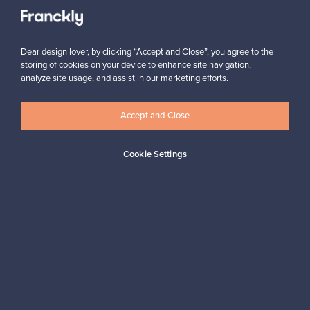
Näytä kaikki suosikit
Dear design lover, by clicking “Accept and Close”, you agree to the
storing of cookies on your device to enhance site navigation,
analyze site usage, and assist in our marketing efforts.
Haluatko inspiroitua designista?
Accept and Close
Tilaa uutiskirjeemme ja pysyt ajan tasalla!
Cookie Settings
Tilaa
Aitoa designia
Turvalliset maksut