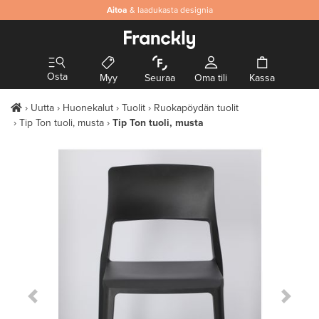
Aitoa
& laadukasta designia
Osta
Myy
Seuraa
Oma tili
Kassa
Uutta
Huonekalut
Tuolit
Ruokapöydän tuolit
Tip Ton tuoli, musta
Tip Ton tuoli, musta
Previous Slide
Next S