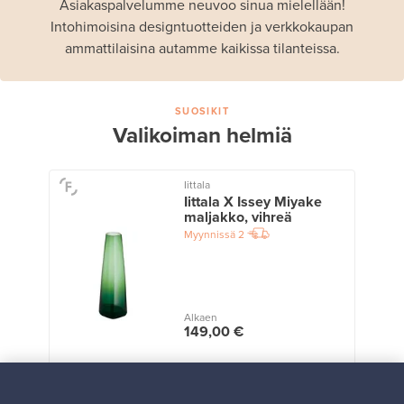
Asiakaspalvelumme neuvoo sinua mielellään!
Intohimoisina designtuotteiden ja verkkokaupan
ammattilaisina autamme kaikissa tilanteissa.
SUOSIKIT
Valikoiman helmiä
Iittala
Iittala X Issey Miyake
maljakko, vihreä
Myynnissä
2
Alkaen
149,00 €