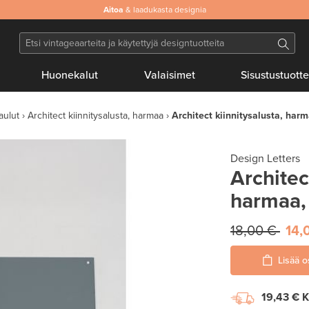
Aitoa
& laadukasta designia
Huonekalut
Valaisimet
Sisustustuotte
aulut
Architect kiinnitysalusta, harmaa
Architect kiinnitysalusta, har
Design Letters
Architec
harmaa,
18,00 €
14,
Lisää o
19,43 €
K