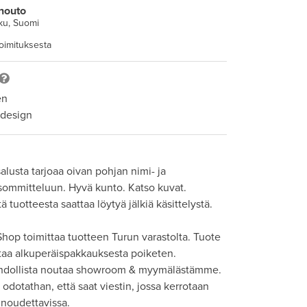
nouto
ku, Suomi
toimituksesta
en
 design
alusta tarjoaa oivan pohjan nimi- ja 
sommitteluun. Hyvä kunto. Katso kuvat. 
tuotteesta saattaa löytyä jälkiä käsittelystä. 

hop toimittaa tuotteen Turun varastolta. Tuote 
taa alkuperäispakkauksesta poiketen. 

hdollista noutaa showroom & myymälästämme. 
odotathan, että saat viestin, jossa kerrotaan 
 noudettavissa.