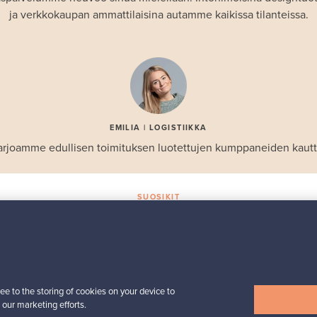
ja verkkokaupan ammattilaisina autamme kaikissa tilanteissa.
EMILIA | LOGISTIIKKA
arjoamme edullisen toimituksen luotettujen kumppaneiden kautt
SUOSIKIT
Valikoiman helmiä
Iittala
Birds by Toikka
 -
vuosilintu 2018 Luotsi
ee to the storing of cookies on your device to
Myynnissä
1
 our marketing efforts.
Seuraajat
6