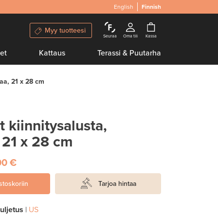
English
Finnish
Myy tuotteesi
Seuraa
Oma tili
Kassa
et
Kattaus
Terassi & Puutarha
maa, 21 x 28 cm
t kiinnitysalusta,
 21 x 28 cm
00 €
stoskoriin
Tarjoa hintaa
uljetus
|
US