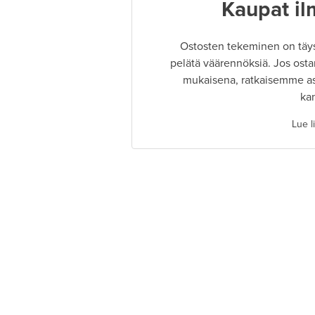
Kaupat il
Ostosten tekeminen on täysin
pelätä väärennöksiä. Jos osta
mukaisena, ratkaisemme as
ka
Lue l