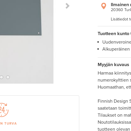
Ilmainen 
Next Slide
20360 Tur
Lisätiedot 
Tuotteen kunto
Uudenveroin
Alkuperäinen
Myyjän kuvaus
Harmaa kiinnitys
numerokylttien 
Huomaathan, että 
Finnish Design S
saatetaan toimit
Tilaukset on ma
Noutotilauksissa 
AN TURVA
tuotteen olevan