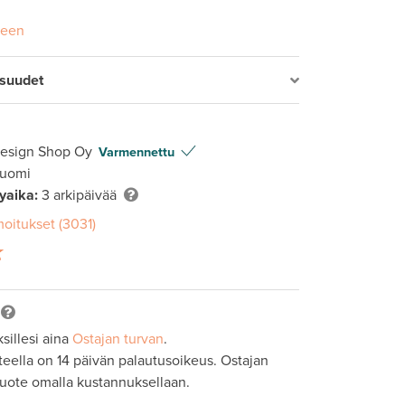
seen
isuudet
Design Shop Oy
Varmennettu
Suomi
lyaika:
3 arkipäivää
moitukset (3031)
sillesi aina
Ostajan turvan
.
tteella on 14 päivän palautusoikeus. Ostajan
tuote omalla kustannuksellaan.