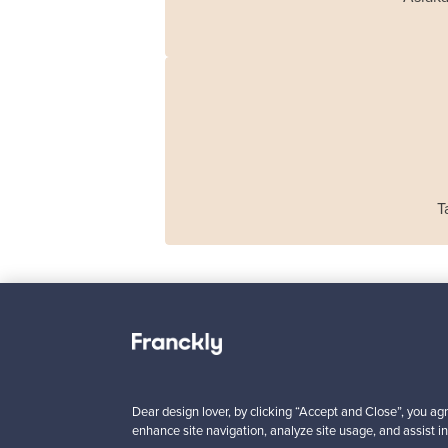
T
Haimi
Remmi 2-istuttava
sohva, musta nahka
Dear design lover, by clicking “Accept and Close”, you agr
punainen
enhance site navigation, analyze site usage, and assist in
Myynnissä
1