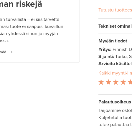
man riskejä
Tutustu tuottee
 turvallista – ei siis tarvetta
Tekniset omina
masi tuote ei saapuisi kuvaillun
ian yhdessä sinun ja myyjän
nssa.
Myyjän tiedot
Yritys:
Finnish 
isää
Sijainti:
Turku, 
Arvioitu käsitte
Kaikki myynti-il
Palautusoikeus
Tarjoamme ostok
Kuljetetulla tuo
tulee palauttaa 