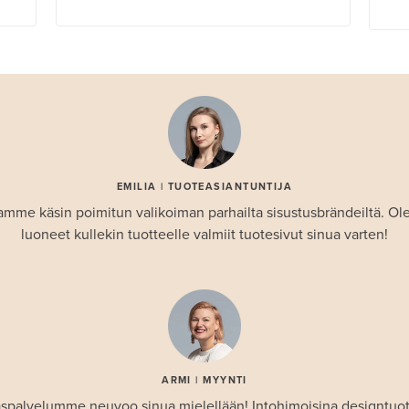
EMILIA | TUOTEASIANTUNTIJA
amme käsin poimitun valikoiman parhailta sisustusbrändeiltä. 
luoneet kullekin tuotteelle valmiit tuotesivut sinua varten!
ARMI | MYYNTI
spalvelumme neuvoo sinua mielellään! Intohimoisina designtuo