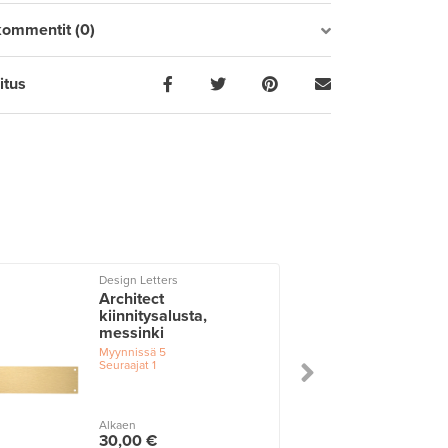
kommentit (0)
itus
Design Letters
Architect
kiinnitysalusta,
messinki
Myynnissä
5
Seuraajat
1
Alkaen
30,00 €