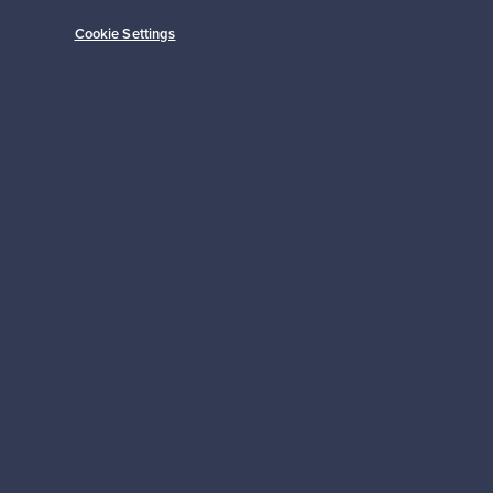
Cookie Settings
Alkaen
149,00 €
Tilaa