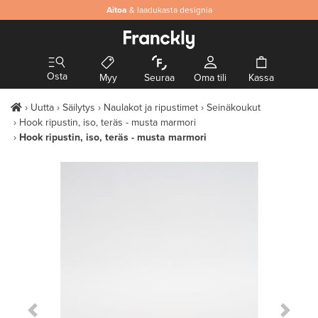
Aitoa
& laadukasta designia
Osta
Myy
Seuraa
Oma tili
Kassa
Uutta
Säilytys
Naulakot ja ripustimet
Seinäkoukut
Hook ripustin, iso, teräs - musta marmori
Hook ripustin, iso, teräs - musta marmori
Previous Slide
Next S