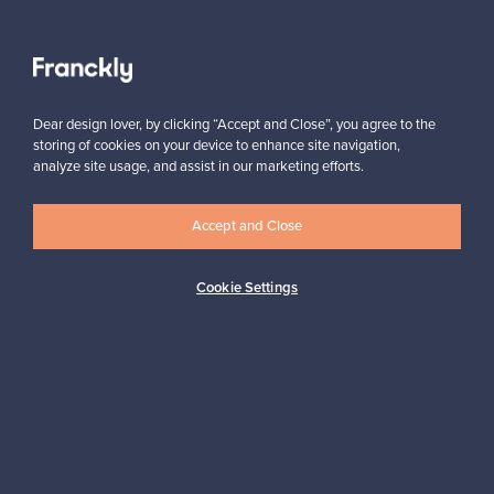
Näytä kaikki suosikit
Dear design lover, by clicking “Accept and Close”, you agree to the
storing of cookies on your device to enhance site navigation,
analyze site usage, and assist in our marketing efforts.
Accept and Close
Haluatko inspiroitua designista?
Tilaa uutiskirjeemme ja pysyt ajan tasalla!
Cookie Settings
Tilaa