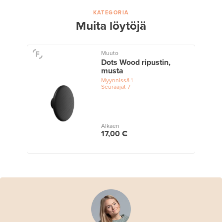
KATEGORIA
Muita löytöjä
Muuto
Dots Wood ripustin,
musta
Myynnissä
1
Seuraajat
7
Alkaen
17,00 €