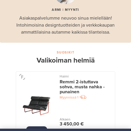
ARMI | MYYNTI
Asiakaspalvelumme neuvoo sinua mielellään!
Intohimoisina designtuotteiden ja verkkokaupan
ammattilaisina autamme kaikissa tilanteissa.
SUOSIKIT
Valikoiman helmiä
Haimi
Remmi 2-istuttava
sohva, musta nahka -
punainen
Myynnissä
1
Alkaen
3 450,00 €
VINTAGE