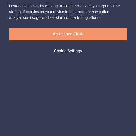
Dear design lover, by clicking “Accept and Close”, you agree to the
storing of cookies on your device to enhance site navigation,
analyze site usage, and assist in our marketing efforts.
Haluatko inspiroitua designista?
Tilaa uutiskirjeemme ja pysyt ajan tasalla!
Accept and Close
Cookie Settings
Tilaa
Aitoa designia
Turvalliset maksut