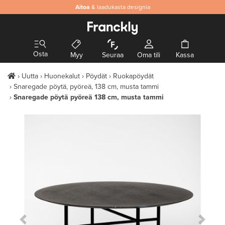
Aitoa
& laadukasta designia
Osta
Myy
Seuraa
Oma tili
Kassa
Uutta
Huonekalut
Pöydät
Ruokapöydät
Snaregade pöytä, pyöreä, 138 cm, musta tammi
Snaregade pöytä pyöreä 138 cm, musta tammi
Previous Slide
Next S