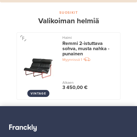
SUOSIKIT
Valikoiman helmiä
Haimi
Remmi 2-istuttava
sohva, musta nahka -
punainen
Myynnissä
1
Alkaen
3 450,00 €
VINTAGE
Näytä kaikki suosikit