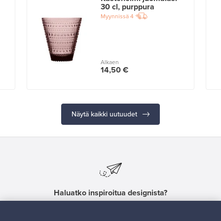
30 cl, purppura
Myynnissä
4
Alkaen
14,50 €
Näytä kaikki uutuudet
Haluatko inspiroitua designista?
Tilaa uutiskirjeemme ja pysyt ajan tasalla!