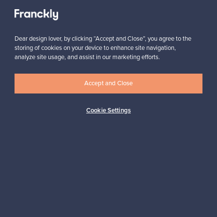
Tilaa
Dear design lover, by clicking “Accept and Close”, you agree to the
storing of cookies on your device to enhance site navigation,
analyze site usage, and assist in our marketing efforts.
Accept and Close
Cookie Settings
Aitoa designia
Turvalliset maksut
Ostajan turva
Asiakaspalvelun tuki
Kestäviä valintoja