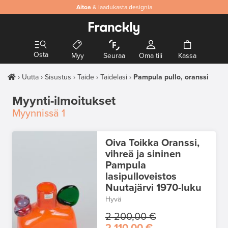
Aitoa
& laadukasta designia
Osta
Myy
Seuraa
Oma tili
Kassa
Uutta
Sisustus
Taide
Taidelasi
Pampula pullo, oranssi
Myynti-ilmoitukset
Myynnissä
1
Oiva Toikka Oranssi,
vihreä ja sininen
Pampula
lasipulloveistos
Nuutajärvi 1970-luku
Hyvä
2 200,00 €