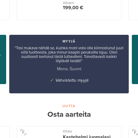
Alkaen
199,00 €
MYYJÄ
”Tosi mukava nähdä se, kuinka moni voisi olla kiinnostunut juuri
siitä tuotteesta, joka minun kaapin perukoilla lojuu. Olen
,
suullisesti kertonut tästä tuttavilleni. Toivottavasti kaikki
löytävät teidät!”
Mona, Suomi
✓
Vahvistettu myyjä
UUTTA
Osta aarteita
Iittala
Kastehelmi juomalasi