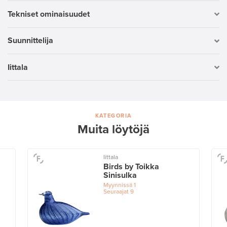
Tekniset ominaisuudet
Suunnittelija
Iittala
KATEGORIA
Muita löytöjä
Iittala
Birds by Toikka
Sinisulka
Myynnissä
1
Seuraajat
9