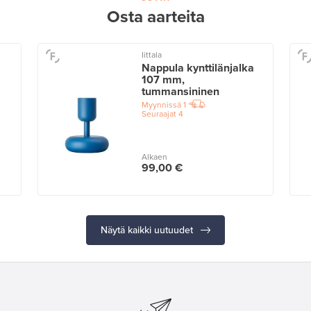
Osta aarteita
Iittala
Nappula kynttilänjalka
107 mm,
tummansininen
Myynnissä
1
Seuraajat
4
Alkaen
99,00 €
Näytä kaikki uutuudet