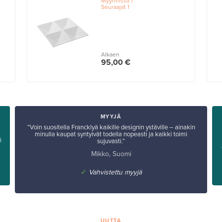
Myynnissä
1
Seuraajat
1
Alkaen
95,00 €
MYYJÄ
”Voin suositella Francklyä kaikille designin ystäville – ainakin
minulla kaupat syntyivät todella nopeasti ja kaikki toimi
i
sujuvasti.”
Mikko, Suomi
✓
Vahvistettu myyjä
UUTTA