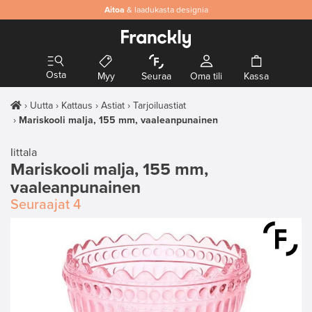
Aitoa
& laadukasta designia
Osta
Myy
Seuraa
Oma tili
Kassa
Uutta
Kattaus
Astiat
Tarjoiluastiat
Mariskooli malja, 155 mm, vaaleanpunainen
Iittala
Mariskooli malja, 155 mm,
vaaleanpunainen
Seuraajat
4