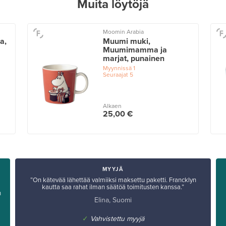
Muita löytöjä
Moomin Arabia
a,
Muumi muki,
Muumimamma ja
marjat, punainen
Myynnissä
1
Seuraajat
5
Alkaen
25,00 €
MYYJÄ
”On kätevää lähettää valmiiksi maksettu paketti. Francklyn
kautta saa rahat ilman säätöä toimitusten kanssa.”
n
Elina, Suomi
✓
Vahvistettu myyjä