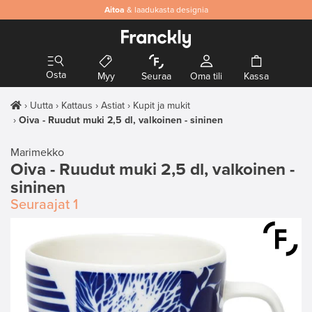
Aitoa
& laadukasta designia
Osta
Myy
Seuraa
Oma tili
Kassa
Uutta
Kattaus
Astiat
Kupit ja mukit
Oiva - Ruudut muki 2,5 dl, valkoinen - sininen
Marimekko
Oiva - Ruudut muki 2,5 dl, valkoinen -
sininen
Seuraajat
1