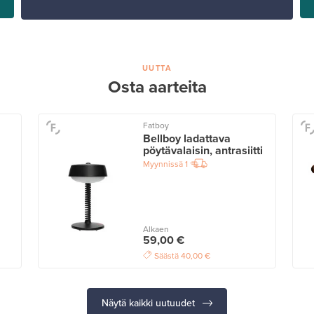
UUTTA
Osta aarteita
Fatboy
Bellboy ladattava
pöytävalaisin, antrasiitti
Myynnissä
1
Alkaen
59,00 €
Säästä
40,00 €
Näytä kaikki uutuudet