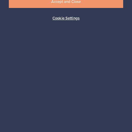
Accept and Close
Cookie Settings
Ostajan turva
Asiakaspalvelun tuki
Kestäviä valintoja
Seuraa meitä
Franckly