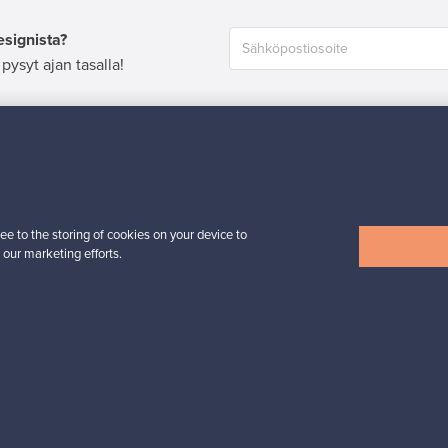
esignista?
pysyt ajan tasalla!
valliset maksut
Ostajan turva
Asiakaspalvelun
ee to the storing of cookies on your device to
 our marketing efforts.
Ostajille
Myyjille
Ostajan opas
Myyjän opas
ta
Ostajan UKK
Myyjän UKK
Ostajan turva
Yritykset