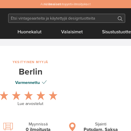
Aitoa
& laadukasta designia
Huonekalut
Valaisimet
Sisustustuotte
YKSITYINEN MYYJÄ
Berlin
Varmennettu
Lue arvostelut
Myynnissä
Sijainti
0 ilmoitusta
Potsdam, Saksa