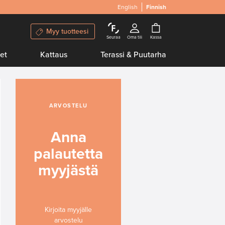
English
Finnish
Myy tuotteesi
Seuraa
Oma tili
Kassa
et
Kattaus
Terassi & Puutarha
ARVOSTELU
Anna
palautetta
myyjästä
Kirjoita myyjälle
arvostelu