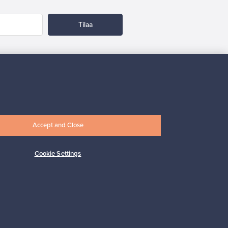
Tilaa
 tuki
Kestäviä valintoja
Accept and Close
Cookie Settings
Seuraa meitä