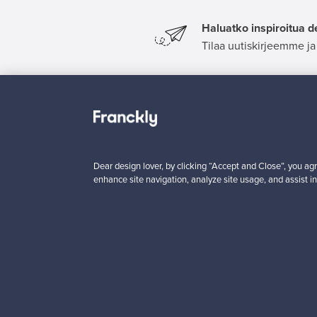
Haluatko inspiroitua d
Tilaa uutiskirjeemme ja 
Aitoa designia
Tur
Dear design lover, by clicking “Accept and Close”, you agr
enhance site navigation, analyze site usage, and assist in
Franckly
Tarvitsetko apua?
Meistä
Kuinka Franckly toimii?
Ota yhteyttä
Follow – seuraa tuottei
Käyttöehdot
Kuljetus
Yksityisyys
Maksaminen
Evästeasetukset
Brändit