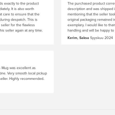
 exactly to the product
The purchased product corres
tely. It is also worth
description and was shipped im
at care to ensure that the
mentioning that the seller too
during despatch. This is
original packaging remained in
 seller for the flawless
exemplary. I would like to than
is seller again at any time.
handling and will be happy to 
Kerim, Saksa
Syyskuu 2024
cs Mug was excellent as
tine. Very smooth local pickup
seller. Highly recommended.