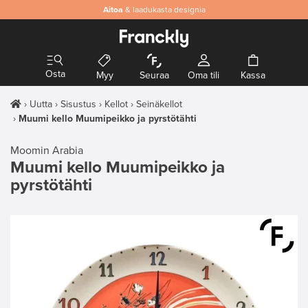
Aitoa
& laadukasta designia
Osta
Myy
Seuraa
Oma tili
Kassa
Uutta
Sisustus
Kellot
Seinäkellot
Muumi kello Muumipeikko ja pyrstötähti
Moomin Arabia
Muumi kello Muumipeikko ja
pyrstötähti