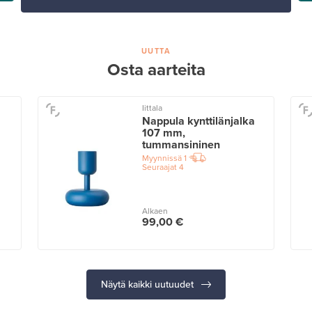
UUTTA
Osta aarteita
Iittala
Nappula kynttilänjalka
107 mm,
tummansininen
Myynnissä
1
Seuraajat
4
Alkaen
99,00 €
Näytä kaikki uutuudet