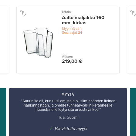
Iittala
Aalto maljakko 160
mm, kirkas
Myynnissä
1
Seuraajat
24
Alkaen
219,00 €
MYYJÄ
”Suurin ilo oli, kun uusi omistaja oli silminnähden iloinen
hankinnastaan, ja omalle tunnearvoakin keränneelle
huonekalulle löytyi sitä arvostava koti.”
Tua, Suomi
✓
Vahvistettu myyjä