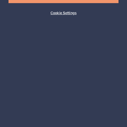
Cookie Settings
Ostajan turva
Asiakaspalvelun tuki
Kestäviä valintoja
Seuraa meitä
Franckly
Tarvitsetko apua?