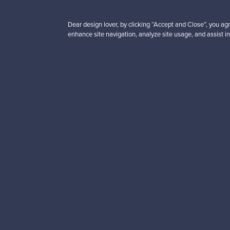
Dear design lover, by clicking “Accept and Close”, you agr
enhance site navigation, analyze site usage, and assist in
Haluatko inspiroitua d
Tilaa uutiskirjeemme ja 
Aitoa designia
Tur