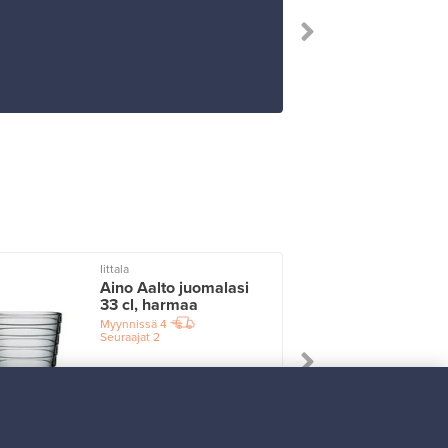
”Erityis
Iittala
I
Aino Aalto juomalasi
33 cl, harmaa
Myynnissä
4
Seuraajat
2
Alkaen
17,25 €