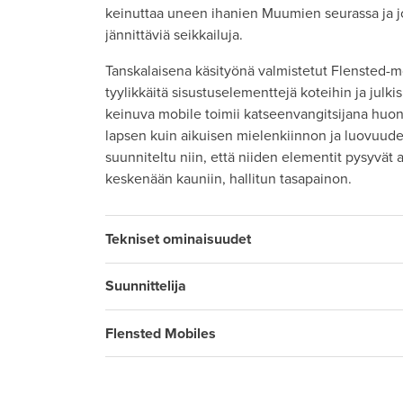
keinuttaa uneen ihanien Muumien seurassa ja 
jännittäviä seikkailuja.
Tanskalaisena käsityönä valmistetut Flensted-mob
tyylikkäitä sisustuselementtejä koteihin ja julkis
keinuva mobile toimii katseenvangitsijana huone
lapsen kuin aikuisen mielenkiinnon ja luovuud
suunniteltu niin, että niiden elementit pysyvät al
keskenään kauniin, hallitun tasapainon.
Tekniset ominaisuudet
Suunnittelija
Flensted Mobiles