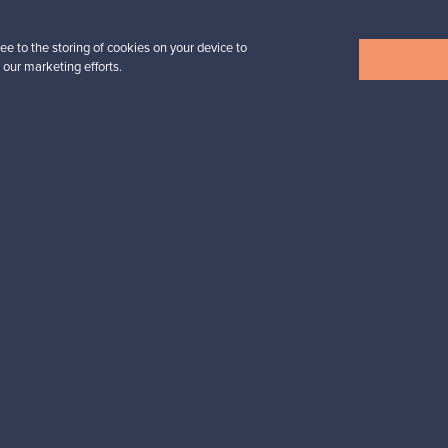
ee to the storing of cookies on your device to
 our marketing efforts.
Näytä kaikki uutuudet
esignista?
pysyt ajan tasalla!
valliset maksut
Ostajan turva
Asiakaspalvelun