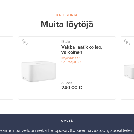
KATEGORIA
Muita löytöjä
Iittala
Vakka laatikko iso,
valkoinen
Myynnissä
1
Seuraajat
23
Alkaen
240,00 €
MYYJÄ
tyväinen palveluun sekä helppokäyttöiseen sivustoon, suosittelen 