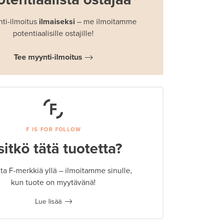
ti-ilmoitus
ilmaiseksi
– me ilmoitamme
potentiaalisille ostajille!
Tee myynti-ilmoitus
F IS FOR FOLLOW
sitkö tätä tuotetta?
a F-merkkiä yllä – ilmoitamme sinulle,
kun tuote on myytävänä!
Lue lisää