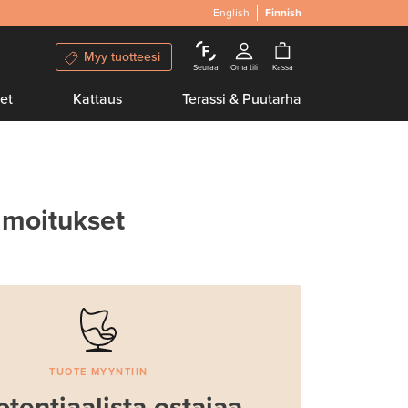
English
Finnish
Myy tuotteesi
Seuraa
Oma tili
Kassa
et
Kattaus
Terassi & Puutarha
lmoitukset
TUOTE MYYNTIIN
otentiaalista ostajaa