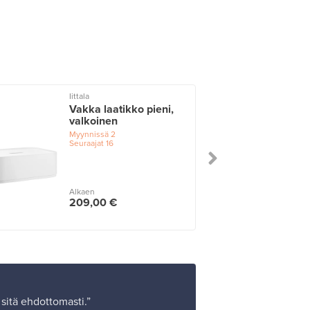
Iittala
I
Vakka laatikko pieni,
valkoinen
Myynnissä
2
Seuraajat
16
Alkaen
209,00 €
sitä ehdottomasti.”