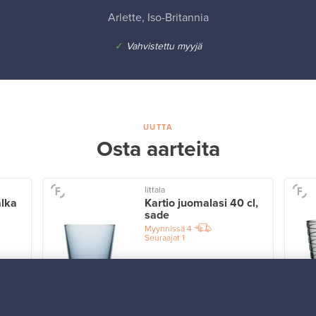
Arlette, Iso-Britannia
✓
Vahvistettu myyjä
UUTTA
Osta aarteita
Iittala
alka
Kartio juomalasi 40 cl,
sade
Myynnissä
4
Seuraajat
1
Alkaen
32,25 €