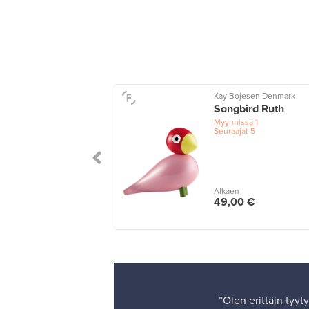
g Copenhagen
Kay Bojesen Denmark
 Snowy Owl
Songbird Ruth
amylly
Myynnissä
1
Seuraajat
5
issä
2
ajat
3
n
Alkaen
0 €
49,00 €
”Olen erittäin tyy