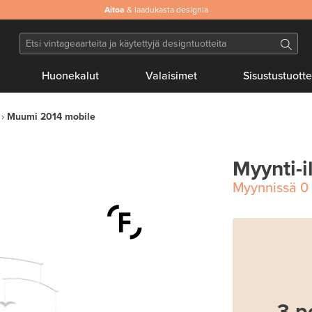
Aitoa
& laadukasta designia
Huonekalut
Valaisimet
Sisustustuotte
Muumi 2014 mobile
Myynti-i
Myynnissä
0
3 p