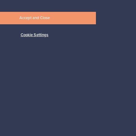
Accept and Close
Cookie Settings
Tilaa
 tuki
Kestäviä valintoja