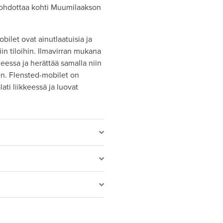
johdottaa kohti Muumilaakson
ilet ovat ainutlaatuisia ja
iin tiloihin. Ilmavirran mukana
essa ja herättää samalla niin
en. Flensted-mobilet on
ati liikkeessä ja luovat