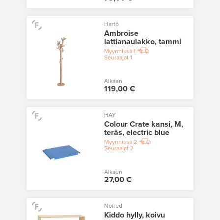
Hartô
Ambroise
lattianaulakko, tammi
Myynnissä
1
Seuraajat
1
Alkaen
119,00 €
HAY
Colour Crate kansi, M,
teräs, electric blue
Myynnissä
2
Seuraajat
2
Alkaen
27,00 €
Nofred
Kiddo hylly, koivu