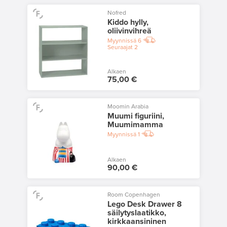
Nofred
Kiddo hylly,
oliivinvihreä
Myynnissä
6
Seuraajat
2
Alkaen
75,00 €
Moomin Arabia
Muumi figuriini,
Muumimamma
Myynnissä
1
Alkaen
90,00 €
Room Copenhagen
Lego Desk Drawer 8
säilytyslaatikko,
kirkkaansininen