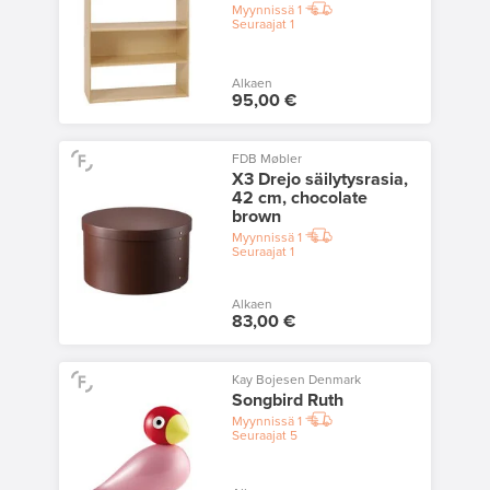
Myynnissä
1
Seuraajat
1
Alkaen
95,00 €
FDB Møbler
X3 Drejo säilytysrasia,
42 cm, chocolate
brown
Myynnissä
1
Seuraajat
1
Alkaen
83,00 €
Kay Bojesen Denmark
Songbird Ruth
Myynnissä
1
Seuraajat
5