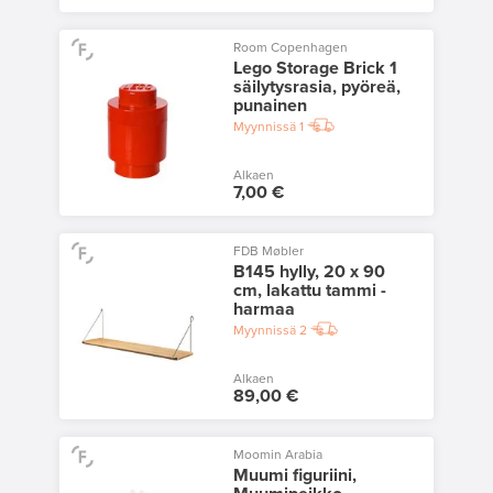
Room Copenhagen
Lego Storage Brick 1
säilytysrasia, pyöreä,
punainen
Myynnissä
1
Alkaen
7,00 €
FDB Møbler
B145 hylly, 20 x 90
cm, lakattu tammi -
harmaa
Myynnissä
2
Alkaen
89,00 €
Moomin Arabia
Muumi figuriini,