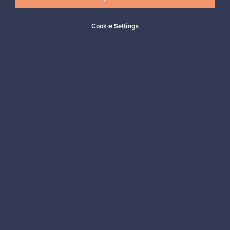
Cookie Settings
Haluatko inspiroitua designista?
Tilaa uutiskirjeemme ja pysyt ajan tasalla!
Tilaa
Aitoa designia
Turvalliset maksut