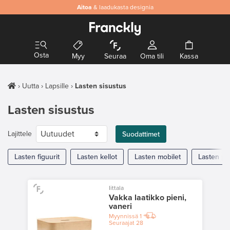
Aitoa
& laadukasta designia
Osta
Myy
Seuraa
Oma tili
Kassa
Uutta
Lapsille
Lasten sisustus
Lasten sisustus
Lajittele
Suodattimet
Lasten figuurit
Lasten kellot
Lasten mobilet
Lasten pie
Iittala
Vakka laatikko pieni,
vaneri
Myynnissä
1
Seuraajat
28