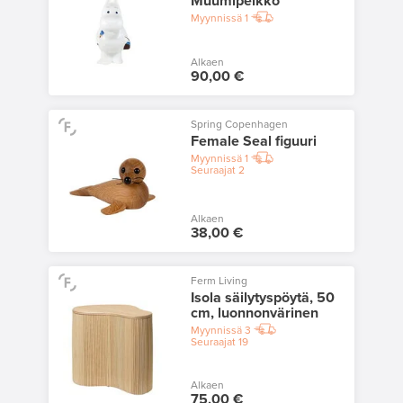
Muumipeikko
Myynnissä
1
Alkaen
90,00 €
Spring Copenhagen
Female Seal figuuri
Myynnissä
1
Seuraajat
2
Alkaen
38,00 €
Ferm Living
Isola säilytyspöytä, 50
cm, luonnonvärinen
Myynnissä
3
Seuraajat
19
Alkaen
75,00 €