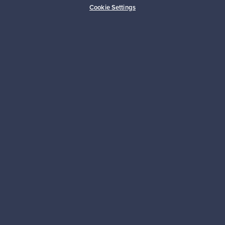
Cookie Settings
Kestäviä valintoja
Seuraa meitä
Franckly
Tarvitsetko apua?
Ostajille