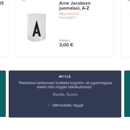
33
Arne Jacobsen
juomalasi, A-Z
Myynnissä
4
Seuraajat
1
Alkaen
3,00 €
MYYJÄ
”Rohkaisen laittamaan tuotteita myyntiin, oli superhelppoa
kaikki näin myyjän näkökulmasta.”
Reetta, Suomi
✓
Vahvistettu myyjä