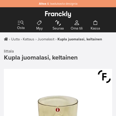
Aitoa
& laadukasta designia
Osta
Myy
Seuraa
Oma tili
Kassa
Uutta
Kattaus
Juomalasit
Kupla juomalasi, keltainen
Iittala
Kupla juomalasi, keltainen