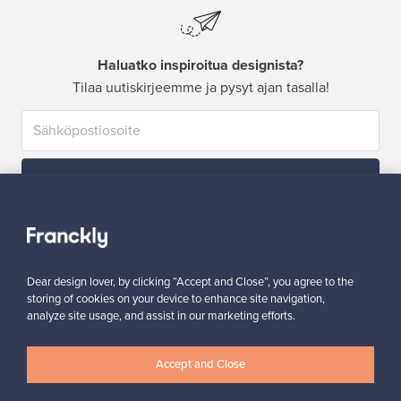
Haluatko inspiroitua designista?
Tilaa uutiskirjeemme ja pysyt ajan tasalla!
Tilaa
Dear design lover, by clicking “Accept and Close”, you agree to the
storing of cookies on your device to enhance site navigation,
analyze site usage, and assist in our marketing efforts.
Aitoa designia
Turvalliset maksut
Accept and Close
Ostajan turva
Asiakaspalvelun tuki