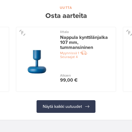
UUTTA
Osta aarteita
Iittala
Nappula kynttilänjalka
107 mm,
tummansininen
Myynnissä
1
Seuraajat
4
Alkaen
99,00 €
Näytä kaikki uutuudet