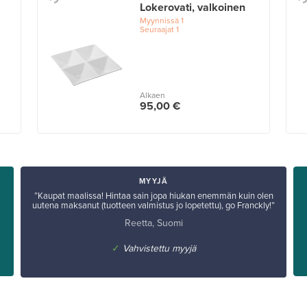
Lokerovati, valkoinen
Myynnissä
1
Seuraajat
1
Alkaen
95,00 €
MYYJÄ
”Kaupat maalissa! Hintaa sain jopa hiukan enemmän kuin olen
uutena maksanut (tuotteen valmistus jo lopetettu), go Franckly!”
Reetta, Suomi
✓
Vahvistettu myyjä