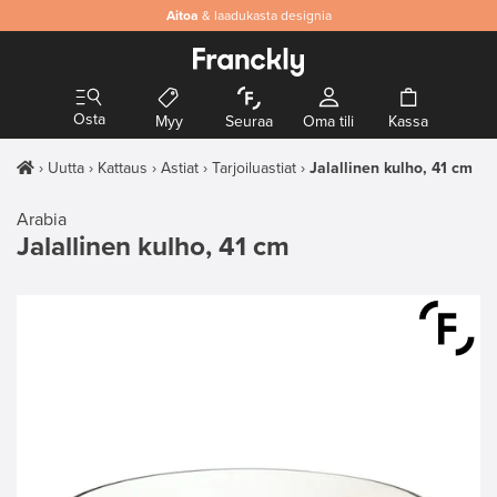
Aitoa
& laadukasta designia
Osta
Myy
Seuraa
Oma tili
Kassa
Uutta
Kattaus
Astiat
Tarjoiluastiat
Jalallinen kulho, 41 cm
Arabia
Jalallinen kulho, 41 cm