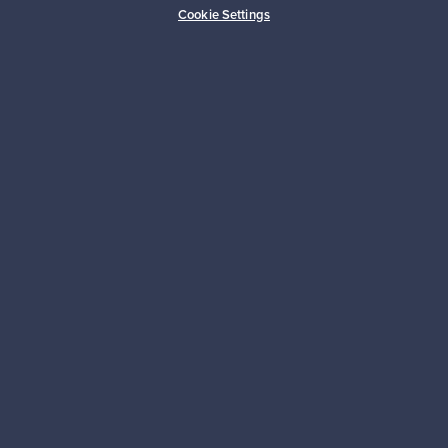
Cookie Settings
Kestäviä valintoja
Seuraa meitä
Franckly
Tarvitsetko apua?
Ostajille