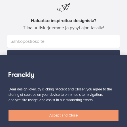
Haluatko inspiroitua designista?
Tilaa uutiskirjeemme ja pysyt ajan tasalla!
Tilaa
Dear design lover, by clicking “Accept and Close”, you agree to the
storing of cookies on your device to enhance site navigation,
analyze site usage, and assist in our marketing efforts.
Aitoa designia
Turvalliset maksut
Accept and Close
Ostajan turva
Asiakaspalvelun tuki