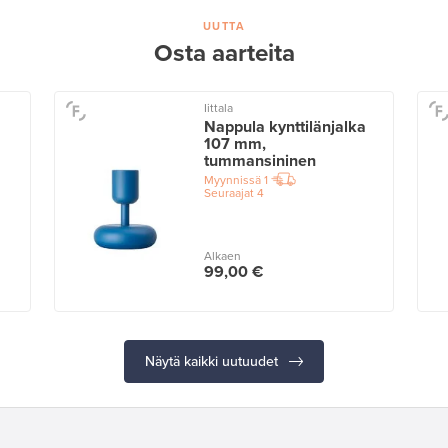
UUTTA
Osta aarteita
Iittala
Nappula kynttilänjalka
107 mm,
tummansininen
Myynnissä
1
Seuraajat
4
Alkaen
99,00 €
Näytä kaikki uutuudet