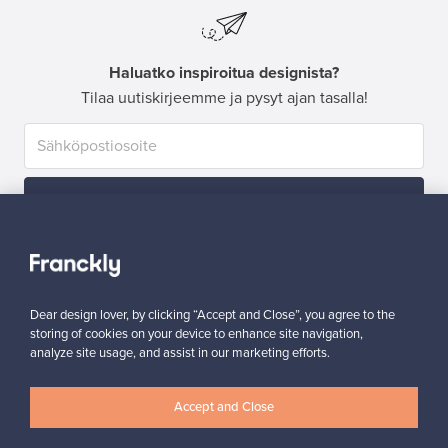
Haluatko inspiroitua designista?
Tilaa uutiskirjeemme ja pysyt ajan tasalla!
Tilaa
Dear design lover, by clicking “Accept and Close”, you agree to the
storing of cookies on your device to enhance site navigation,
analyze site usage, and assist in our marketing efforts.
Aitoa designia
Turvalliset maksut
Accept and Close
Ostajan turva
Asiakaspalvelun tuki