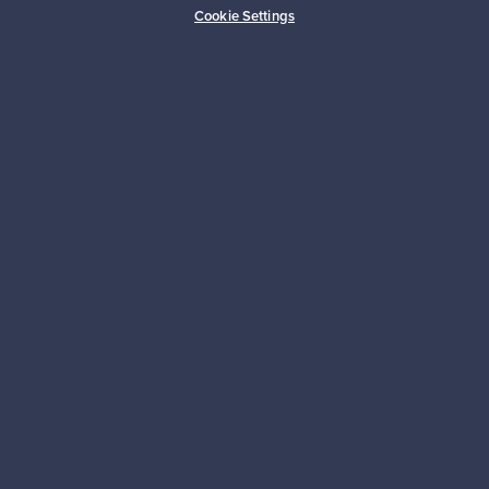
Cookie Settings
Kestäviä valintoja
Seuraa meitä
Franckly
Tarvitsetko apua?
Ostajille