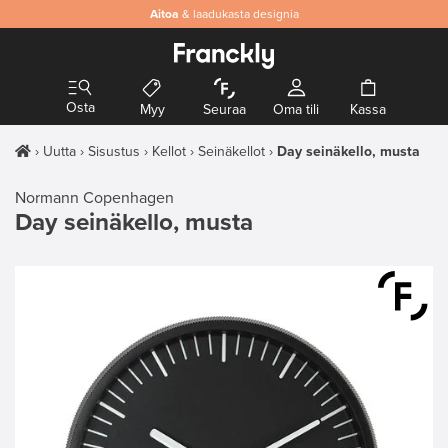
Aitoa
& laadukasta designia
Osta
Myy
Seuraa
Oma tili
Kassa
Uutta
Sisustus
Kellot
Seinäkellot
Day seinäkello, musta
Normann Copenhagen
Day seinäkello, musta