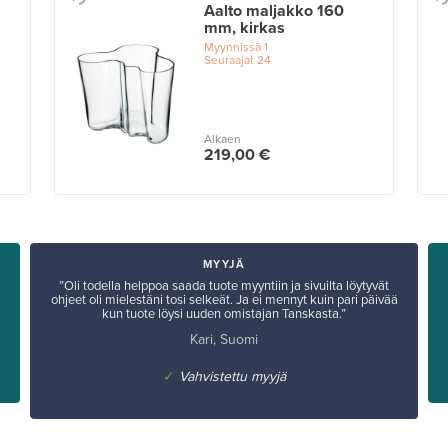
Aalto maljakko 160
mm, kirkas
Myynnissä
1
Seuraajat
24
Alkaen
219,00 €
MYYJÄ
”Oli todella helppoa saada tuote myyntiin ja sivuilta löytyvät
ohjeet oli mielestäni tosi selkeät. Ja ei mennyt kuin pari päivää
kun tuote löysi uuden omistajan Tanskasta.”
Kari, Suomi
✓
Vahvistettu myyjä