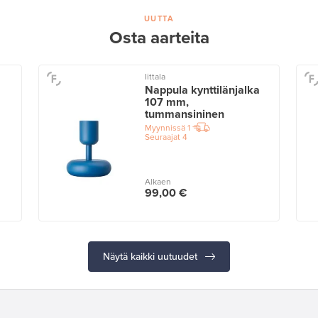
UUTTA
Osta aarteita
Iittala
Nappula kynttilänjalka
107 mm,
tummansininen
Myynnissä
1
Seuraajat
4
Alkaen
99,00 €
Näytä kaikki uutuudet