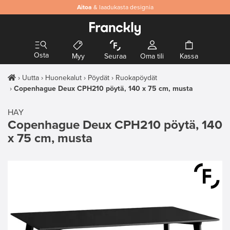
Aitoa
& laadukasta designia
Osta
Myy
Seuraa
Oma tili
Kassa
Uutta
Huonekalut
Pöydät
Ruokapöydät
Copenhague Deux CPH210 pöytä, 140 x 75 cm, musta
HAY
Copenhague Deux CPH210 pöytä, 140
x 75 cm, musta