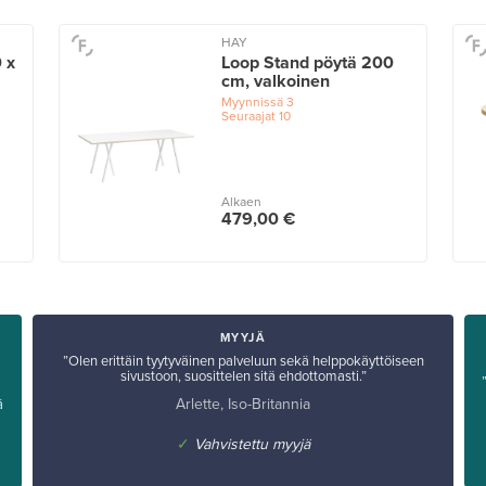
HAY
 x
Loop Stand pöytä 200
cm, valkoinen
Myynnissä
3
Seuraajat
10
Alkaen
479,00 €
MYYJÄ
”Olen erittäin tyytyväinen palveluun sekä helppokäyttöiseen
sivustoon, suosittelen sitä ehdottomasti.”
Arlette, Iso-Britannia
ä
✓
Vahvistettu myyjä