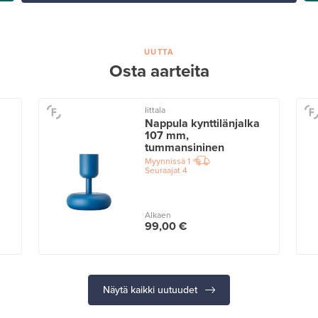
UUTTA
Osta aarteita
Iittala
Nappula kynttilänjalka
107 mm,
tummansininen
Myynnissä
1
Seuraajat
4
Alkaen
99,00 €
Näytä kaikki uutuudet