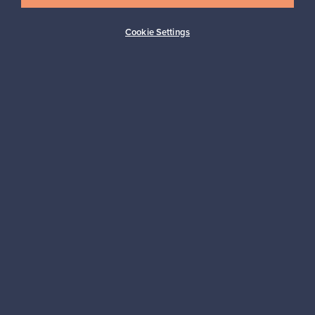
Cookie Settings
Ostajan turva
Asiakaspalvelun tuki
Kestäviä valintoja
Seuraa meitä
Franckly
Tarvitsetko apua?