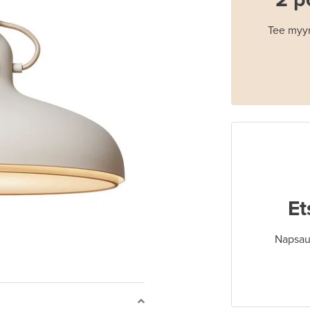
Tee myyn
Et
Napsaut