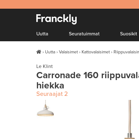
Uutta
Seuratuimmat
Suosikit
Uutta
Valaisimet
Kattovalaisimet
Riippuvalaisi
Le Klint
Carronade 160 riippuvala
hiekka
Seuraajat
2