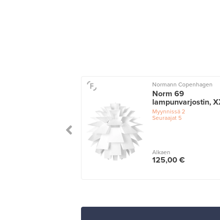
o
Normann Copenhagen
n riippuvalaisin,
Norm 69
maa
lampunvarjostin, 
issä
1
Myynnissä
2
ajat
3
Seuraajat
5
n
Alkaen
0 €
125,00 €