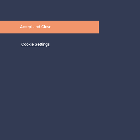
247,50 €
Accept and Close
Cookie Settings
Tilaa
 tuki
Kestäviä valintoja