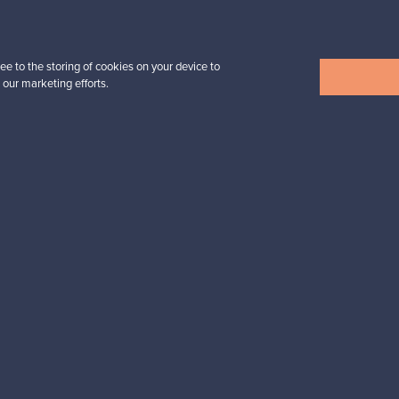
Alkaen
39,00 €
ee to the storing of cookies on your device to
 our marketing efforts.
Näytä kaikki uutuudet
esignista?
pysyt ajan tasalla!
valliset maksut
Ostajan turva
Asiakaspalvelun