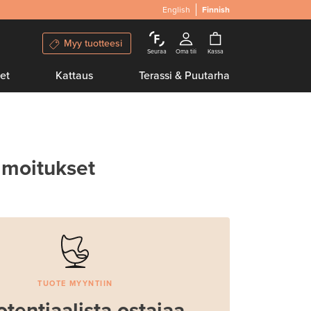
English
Finnish
Myy tuotteesi
Seuraa
Oma tili
Kassa
et
Kattaus
Terassi & Puutarha
lmoitukset
TUOTE MYYNTIIN
otentiaalista ostajaa