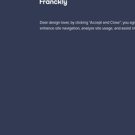
5 €
59,00 €
Säästä
40,00 €
Dear design lover, by clicking “Accept and Close”, you agr
enhance site navigation, analyze site usage, and assist in
Haluatko inspiroitua d
Tilaa uutiskirjeemme ja 
Aitoa designia
Tur