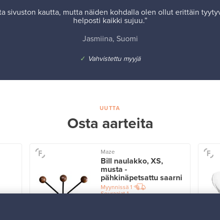
a sivuston kautta, mutta näiden kohdalla olen ollut erittäin tyyt
helposti kaikki sujuu.”
Jasmiina, Suomi
✓
Vahvistettu myyjä
UUTTA
Osta aarteita
Maze
Bill naulakko, XS,
musta -
pähkinäpetsattu saarni
Myynnissä
1
Seuraajat
1