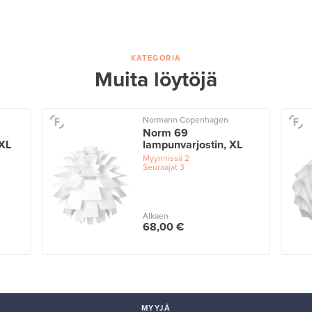
KATEGORIA
Muita löytöjä
Normann Copenhagen
Norm 69
XXL
lampunvarjostin, XL
Myynnissä
2
Seuraajat
3
Alkaen
68,00 €
MYYJÄ