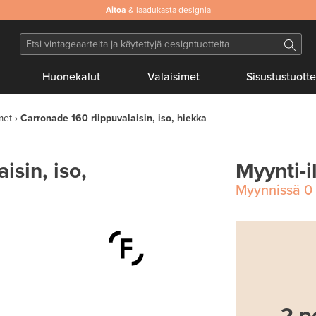
Aitoa
Turvallinen
& laadukasta designia
maksaminen
Huonekalut
Valaisimet
Sisustustuotte
met
Carronade 160 riippuvalaisin, iso, hiekka
isin, iso,
Myynti-i
Myynnissä
0
2 p