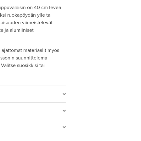
riippuvalaisin on 40 cm leveä
iksi ruokapöydän ylle tai
aisuuden viimeistelevät
e ja alumiiniset
i ajattomat materiaalit myös
nssonin suunnittelema
Valitse suosikkisi tai