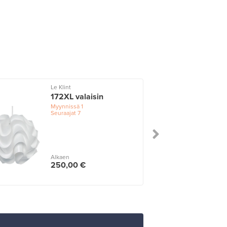
Le Klint
172XL valaisin
Myynnissä
1
Seuraajat
7
Alkaen
250,00 €