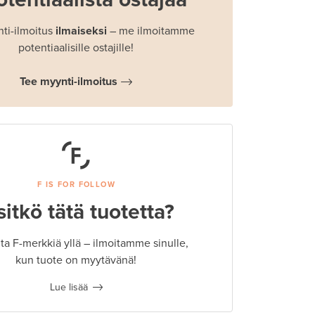
ti-ilmoitus
ilmaiseksi
– me ilmoitamme
potentiaalisille ostajille!
Tee myynti-ilmoitus
F IS FOR FOLLOW
sitkö tätä tuotetta?
a F-merkkiä yllä – ilmoitamme sinulle,
kun tuote on myytävänä!
Lue lisää