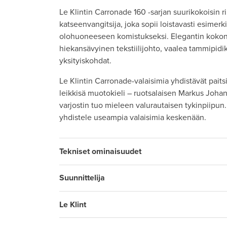
Le Klintin Carronade 160 -sarjan suurikokoisin 
katseenvangitsija, joka sopii loistavasti esimerk
olohuoneeseen komistukseksi. Elegantin kokon
hiekansävyinen tekstiilijohto, vaalea tammipidik
yksityiskohdat.
Le Klintin Carronade-valaisimia yhdistävät paits
leikkisä muotokieli – ruotsalaisen Markus Joha
varjostin tuo mieleen valurautaisen tykinpiipun. 
yhdistele useampia valaisimia keskenään.
Tekniset ominaisuudet
Suunnittelija
Le Klint